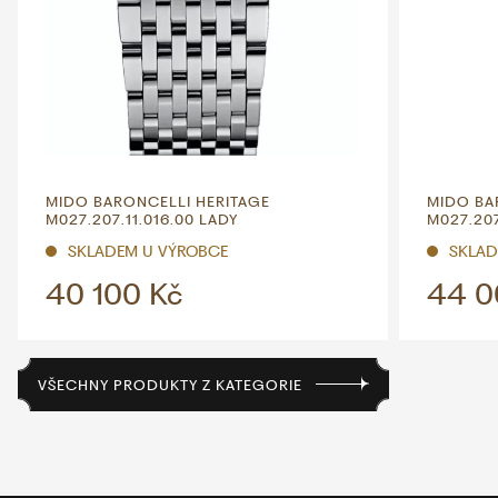
MIDO BARONCELLI HERITAGE
MIDO BA
M027.207.11.016.00 LADY
M027.207
SKLADEM U VÝROBCE
SKLAD
40 100 Kč
44 0
VŠECHNY PRODUKTY Z KATEGORIE