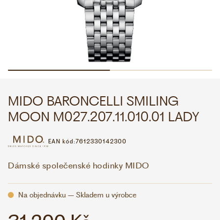
WHATSAPP
VIBER
VOLEJTE 9:00–18:00
+420 775 138 346
CZK
EUR
MIDO BARONCELLI SMILING
MOON M027.207.11.010.01 LADY
EAN kód:
7612330142300
Dámské společenské hodinky MIDO
Na objednávku – Skladem u výrobce