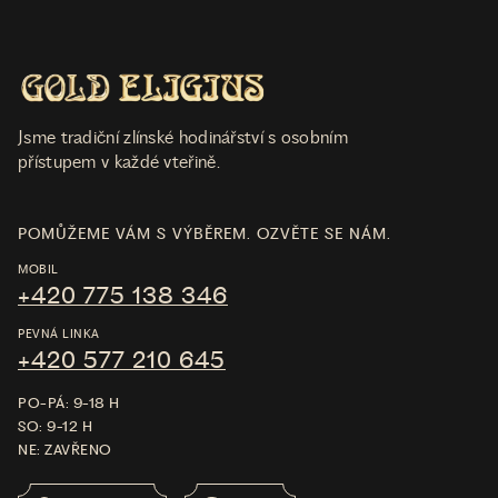
Jsme tradiční zlínské hodinářství s osobním
přístupem v každé vteřině.
POMŮŽEME VÁM S VÝBĚREM. OZVĚTE SE NÁM.
MOBIL
+420 775 138 346
PEVNÁ LINKA
+420 577 210 645
PO-PÁ: 9-18 H
SO: 9-12 H
NE: ZAVŘENO