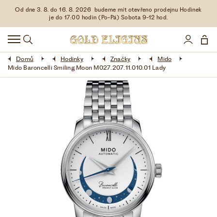
Od dne 3. 8. do 16. 8. 2026 budeme mít otevřeno prodejnu Hodinek
HODINKY
je do 17:00 hodin (Po-Pá) Sobota 9-12 hod.
DOPLŇKY
Domů
Hodinky
Značky
Mido
ŠPERKY
Mido Baroncelli Smiling Moon M027.207.11.010.01 Lady
AKCE
LIMITOVANÉ EDICE
LÁSKA ❤
VŠE O NÁKUPU
KONTAKT