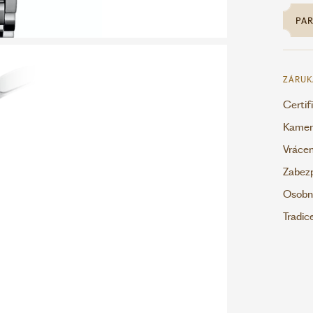
PA
ZÁRUK
Certif
Kamenn
Vrácen
Zabezp
Osobní
Tradic