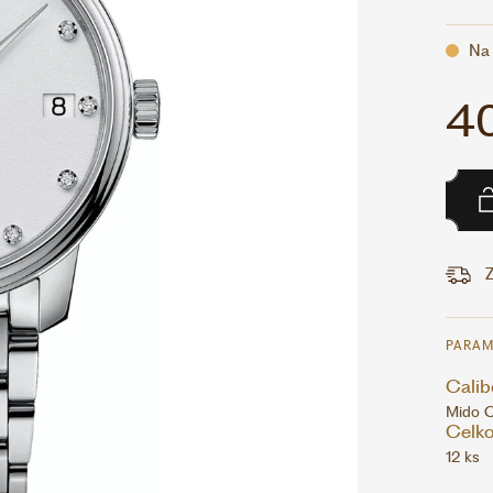
Na 
40
Z
PARAM
Calib
Mido C
Celko
12 ks