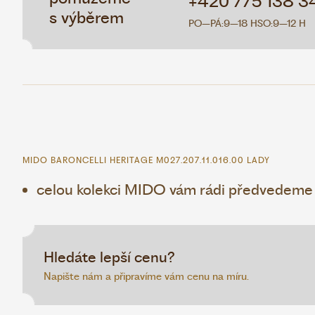
+420 775 138 3
s výběrem
PO–PÁ:
9–18 H
SO:
9–12 H
MIDO BARONCELLI HERITAGE M027.207.11.016.00 LADY
celou kolekci MIDO vám rádi předvedeme v
Hledáte lepší cenu?
Napište nám a připravíme vám cenu na míru.