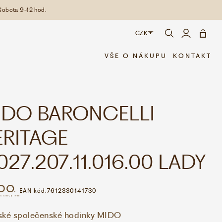
Sobota 9-12 hod.
CZK
CZK
VŠE O NÁKUPU
KONTAKT
EUR
IDO BARONCELLI
ERITAGE
27.207.11.016.00 LADY
EAN kód:
7612330141730
ké společenské hodinky MIDO