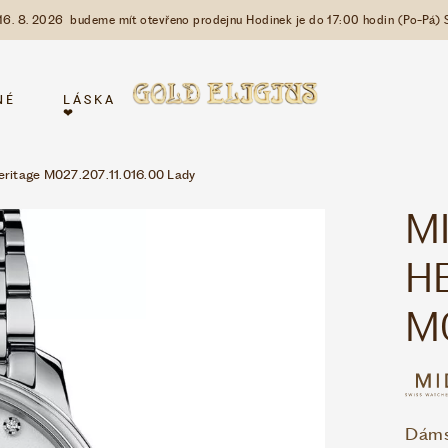
 16. 8. 2026 budeme mít otevřeno prodejnu Hodinek je do 17:00 hodin (Po-Pá) 
NÉ
LÁSKA
❤
Heritage M027.207.11.016.00 Lady
M
H
M0
Dáms