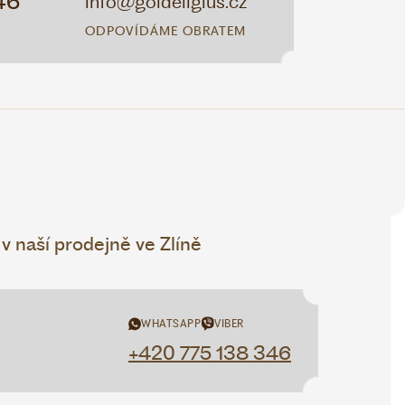
46
info@goldeligius.cz
ODPOVÍDÁME OBRATEM
 naší prodejně ve Zlíně
WHATSAPP
VIBER
+420 775 138 346