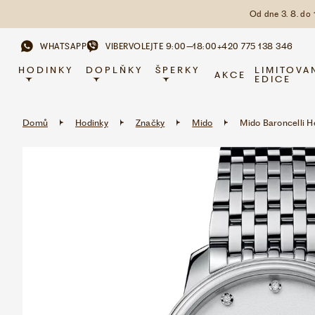
Od dne 3. 8. do
WHATSAPP
VIBER
VOLEJTE 9:00–18:00
+420 775 138 346
HODINKY
DOPLŇKY
ŠPERKY
LIMITOVA
AKCE
EDICE
Domů
Hodinky
Značky
Mido
Mido Baroncelli 