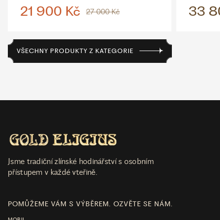
21 900 Kč
33 8
27 000 Kč
VŠECHNY PRODUKTY Z KATEGORIE
Jsme tradiční zlínské hodinářství s osobním
přístupem v každé vteřině.
POMŮŽEME VÁM S VÝBĚREM. OZVĚTE SE NÁM.
MOBIL