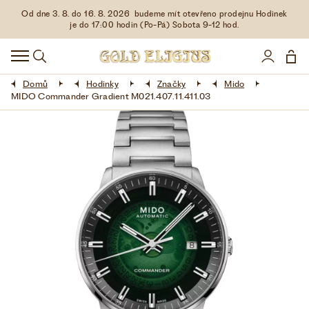
Od dne 3. 8. do 16. 8. 2026 budeme mít otevřeno prodejnu Hodinek
HODINKY
je do 17:00 hodin (Po-Pá) Sobota 9-12 hod.
DOPLŇKY
Domů
Hodinky
Značky
Mido
ŠPERKY
MIDO Commander Gradient M021.407.11.411.03
AKCE
LIMITOVANÉ EDICE
LÁSKA ❤
VŠE O NÁKUPU
KONTAKT