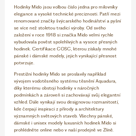
Hodinky Mido jsou volbou číslo jedna pro milovníky
elegance a vysoké technické preciznosti. Patří mezi
renomované značky švýcarského hodinářství a pyšní
se více než stoletou tradicí výroby. Od svého
založení v roce 1918 si značka Mido velmi rychle
vybudovala pověst spolehlivých a vysoce přesných
hodinek. Certifikace COSC, kterou získaly mnohé
pánské i dámské modely, jejich vynikající přesnost
potvrzuje.
Prestižní hodinky Mido se proslavily například
vývojem vodotěsného systému těsnění Aquadura,
díky kterému obstojí hodinky v náročných
podmínkách a zároveň si zachovávají svůj elegantní
vzhled. Dále vynikají svou designovou rozmanitostí,
kde čerpají inspiraci z přírody a architektury
významných světových staveb. Všechny pánské,
dámské i unisex modely luxusních hodinek Mido si
prohlédněte online nebo v naší prodejně ve Zlíně.