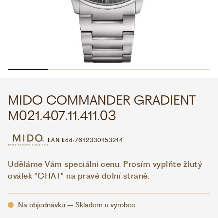
WHATSAPP
VIBER
VOLEJTE 9:00–18:00
+420 775 138 346
CZK
EUR
MIDO COMMANDER GRADIENT
M021.407.11.411.03
EAN kód:
7612330153214
Uděláme Vám speciální cenu. Prosím vyplňte žlutý
oválek "CHAT" na pravé dolní straně.
Na objednávku – Skladem u výrobce