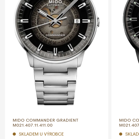
MIDO COMMANDER GRADIENT
MIDO C
M021.407.11.411.00
M021.407
SKLADEM U VÝROBCE
SKLAD