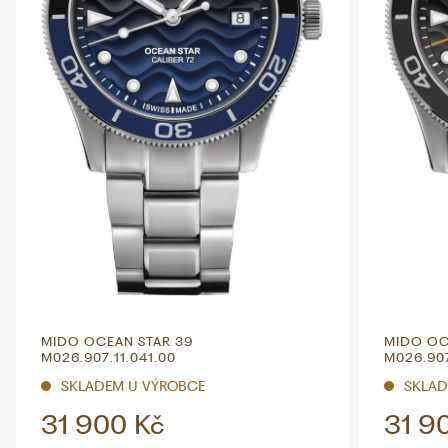
MIDO OCEAN STAR 39
MIDO OC
M026.907.11.041.00
M026.907
SKLADEM U VÝROBCE
SKLAD
31 900 Kč
31 9