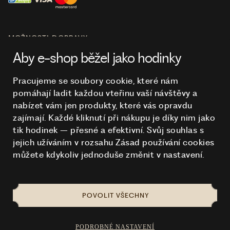
MOŽNOSTI DOPRAVY
Aby e-shop běžel jako hodinky
Pracujeme se soubory cookie, které nám
pomáhají ladit každou vteřinu vaší návštěvy a
O NÁKUPU
nabízet vám jen produkty, které vás opravdu
zajímají. Každé kliknutí při nákupu je díky nim
jako
tik hodinek – přesné a efektivní. Svůj souhlas s
HODINKY
jejich užíváním v rozsahu Zásad používání cookies
můžete kdykoliv jednoduše změnit v nastavení.
POVOLIT VŠECHNY
NA TOMTO WEBU STRAŠÍ
© 2026 STUCHLÍK
PODROBNÉ NASTAVENÍ