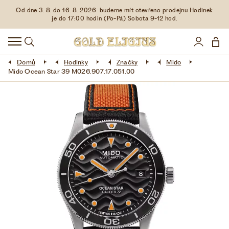
Od dne 3. 8. do 16. 8. 2026 budeme mít otevřeno prodejnu Hodinek
HODINKY
je do 17:00 hodin (Po-Pá) Sobota 9-12 hod.
DOPLŇKY
Domů
Hodinky
Značky
Mido
ŠPERKY
Mido Ocean Star 39 M026.907.17.051.00
AKCE
LIMITOVANÉ EDICE
LÁSKA ❤
VŠE O NÁKUPU
KONTAKT