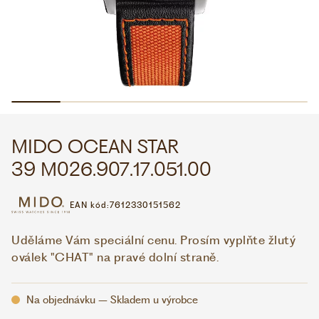
WHATSAPP
VIBER
VOLEJTE 9:00–18:00
+420 775 138 346
CZK
EUR
MIDO OCEAN STAR
39 M026.907.17.051.00
EAN kód:
7612330151562
Uděláme Vám speciální cenu. Prosím vyplňte žlutý
oválek "CHAT" na pravé dolní straně.
Na objednávku – Skladem u výrobce