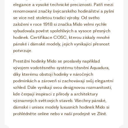
elegance a vysoké technické preciznosti. Patří mezi
renomované značky švýcarského hodinářství a pyšní
se více než stoletou tradicí výroby. Od svého
založení v roce 1918 si značka Mido velmi rychle
vybudovala pověst spolehlivých a vysoce přesných
hodinek. Certifikace COSC, kterou získaly mnohé
pánské i dámské modely, jejich vynikající přesnost
potvrzuje.
Prestižní hodinky Mido se proslavily například
vývojem vodotěsného systému těsnění Aquadura,
díky kterému obstojí hodinky v náročných
podmínkách a zároveň si zachovávají svůj elegantní
vzhled. Dále vynikají svou designovou rozmanitostí,
kde čerpají inspiraci z přírody a architektury
významných světových staveb. Všechny pánské,
dámské i unisex modely luxusních hodinek Mido si
prohlédněte online nebo v naší prodejně ve Zlíně.