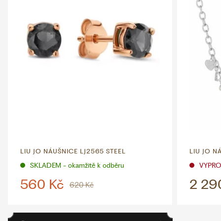
LIU JO NÁUŠNICE LJ2565 STEEL
LIU JO N
SKLADEM - okamžitě k odběru
VYPR
560 Kč
2 29
620 Kč