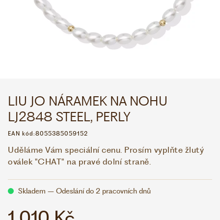
WHATSAPP
VIBER
VOLEJTE 9:00–18:00
+420 775 138 346
CZK
EUR
LIU JO NÁRAMEK NA NOHU
LJ2848 STEEL, PERLY
EAN kód:
8055385059152
Uděláme Vám speciální cenu. Prosím vyplňte žlutý
oválek "CHAT" na pravé dolní straně.
Skladem – Odeslání do 2 pracovních dnů
1 010 Kč