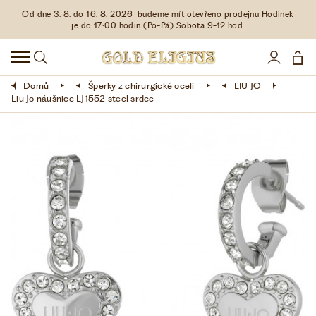
Od dne 3. 8. do 16. 8. 2026 budeme mít otevřeno prodejnu Hodinek
HODINKY
je do 17:00 hodin (Po-Pá) Sobota 9-12 hod.
DOPLŇKY
Domů
Šperky z chirurgické oceli
LIU·JO
ŠPERKY
Liu Jo náušnice LJ1552 steel srdce
AKCE
LIMITOVANÉ EDICE
LÁSKA ❤
VŠE O NÁKUPU
KONTAKT