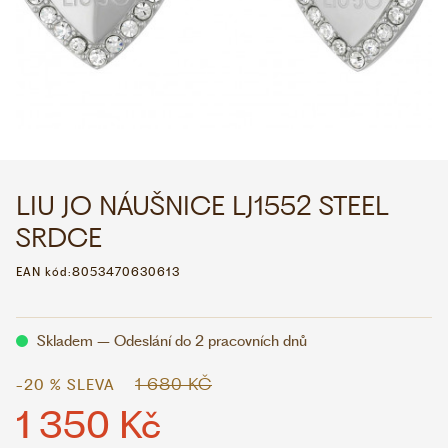
WHATSAPP
VIBER
VOLEJTE 9:00–18:00
+420 775 138 346
CZK
EUR
LIU JO NÁUŠNICE LJ1552 STEEL
SRDCE
EAN kód:
8053470630613
Skladem – Odeslání do 2 pracovních dnů
1 680 KČ
-20 % SLEVA
1 350 Kč