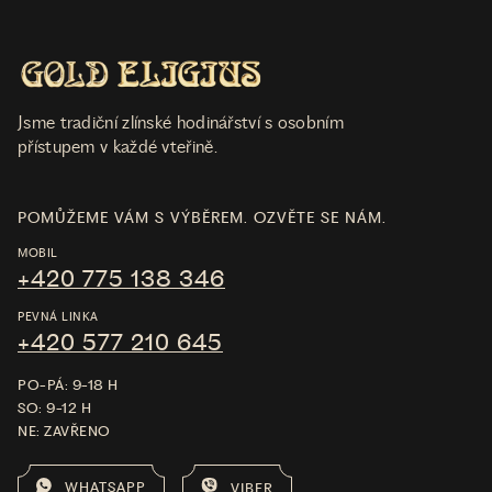
Jsme tradiční zlínské hodinářství s osobním
přístupem v každé vteřině.
POMŮŽEME VÁM S VÝBĚREM. OZVĚTE SE NÁM.
MOBIL
+420 775 138 346
PEVNÁ LINKA
+420 577 210 645
PO-PÁ: 9-18 H
SO: 9-12 H
NE: ZAVŘENO
WHATSAPP
VIBER