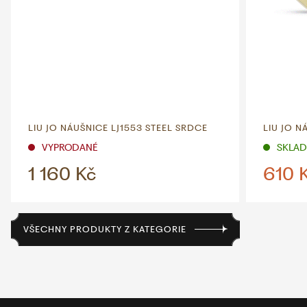
LIU JO NÁUŠNICE LJ1553 STEEL SRDCE
LIU JO N
VYPRODANÉ
SKLADE
1 160 Kč
610 
VŠECHNY PRODUKTY Z KATEGORIE