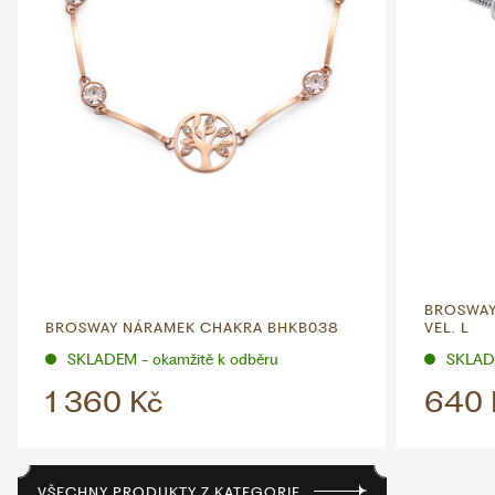
BROSWAY
BROSWAY NÁRAMEK CHAKRA BHKB038
VEL. L
SKLADEM - okamžitě k odběru
SKLADE
1 360 Kč
640 
VŠECHNY PRODUKTY Z KATEGORIE