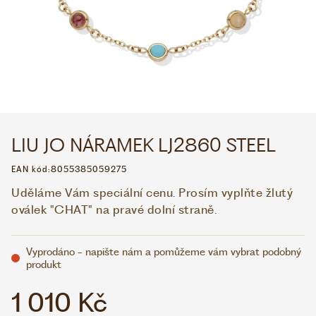
WHATSAPP
VIBER
VOLEJTE 9:00–18:00
+420 775 138 346
CZK
EUR
LIU JO NÁRAMEK LJ2860 STEEL
EAN kód:
8055385059275
Uděláme Vám speciální cenu. Prosím vyplňte žlutý
oválek "CHAT" na pravé dolní straně.
Vyprodáno - napište nám a pomůžeme vám vybrat podobný
produkt
1 010 Kč