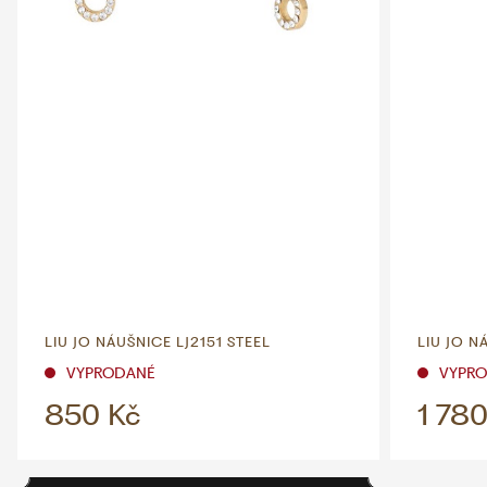
LIU JO NÁUŠNICE LJ2151 STEEL
LIU JO N
VYPRODANÉ
VYPR
850 Kč
1 780