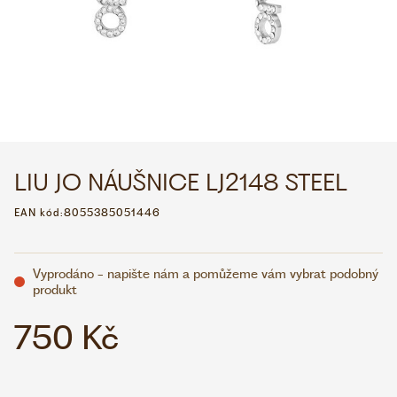
WHATSAPP
VIBER
VOLEJTE 9:00–18:00
+420 775 138 346
CZK
EUR
LIU JO NÁUŠNICE LJ2148 STEEL
EAN kód:
8055385051446
Vyprodáno - napište nám a pomůžeme vám vybrat podobný
produkt
750 Kč