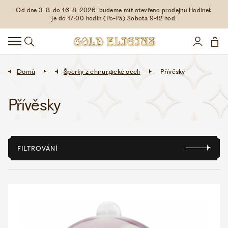
Od dne 3. 8. do 16. 8. 2026 budeme mít otevřeno prodejnu Hodinek
HODINKY
je do 17:00 hodin (Po-Pá) Sobota 9-12 hod.
DOPLŇKY
ŠPERKY
Domů
Šperky z chirurgické oceli
Přívěsky
AKCE
Přívěsky
LIMITOVANÉ EDICE
FILTROVÁNÍ
LÁSKA ❤
VŠE O NÁKUPU
KONTAKT