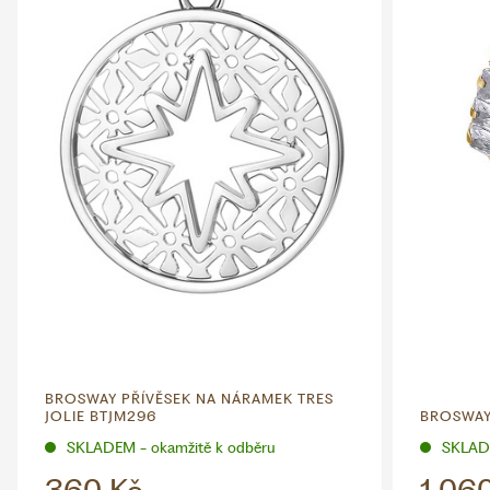
BROSWAY PŘÍVĚSEK NA NÁRAMEK TRES
JOLIE BTJM296
BROSWAY
SKLADEM - okamžitě k odběru
SKLADE
360 Kč
1 06