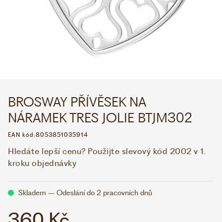
WHATSAPP
VIBER
VOLEJTE 9:00–18:00
+420 775 138 346
CZK
EUR
BROSWAY PŘÍVĚSEK NA
NÁRAMEK TRES JOLIE BTJM302
EAN kód:
8053851035914
Hledáte lepší cenu? Použijte slevový kód 2002 v 1.
kroku objednávky
Skladem – Odeslání do 2 pracovních dnů
360 Kč