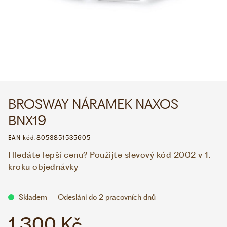
WHATSAPP
VIBER
VOLEJTE 9:00–18:00
+420 775 138 346
CZK
EUR
BROSWAY NÁRAMEK NAXOS
BNX19
EAN kód:
8053851535605
Hledáte lepší cenu? Použijte slevový kód 2002 v 1.
kroku objednávky
Skladem – Odeslání do 2 pracovních dnů
1 300 Kč