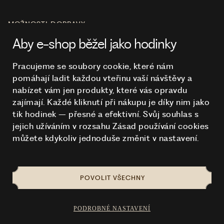
MOŽNOSTI DOPRAVY
Aby e-shop běžel jako hodinky
Pracujeme se soubory cookie, které nám
pomáhají ladit každou vteřinu vaší návštěvy a
O NÁKUPU
nabízet vám jen produkty, které vás opravdu
zajímají. Každé kliknutí při nákupu je díky nim
jako
tik hodinek – přesné a efektivní. Svůj souhlas s
HODINKY
jejich užíváním v rozsahu Zásad používání cookies
můžete kdykoliv jednoduše změnit v nastavení.
POVOLIT VŠECHNY
NA TOMTO WEBU STRAŠÍ
© 2026 STUCHLÍK
PODROBNÉ NASTAVENÍ