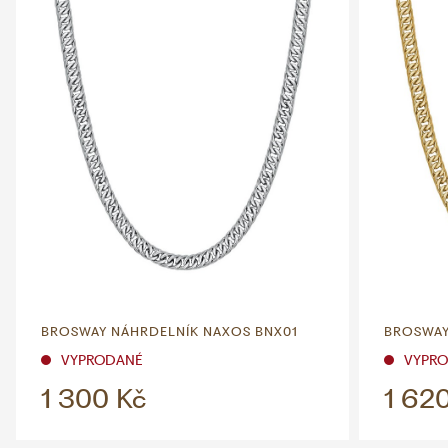
BROSWAY NÁHRDELNÍK NAXOS BNX01
BROSWAY
VYPRODANÉ
VYPR
1 300 Kč
1 62