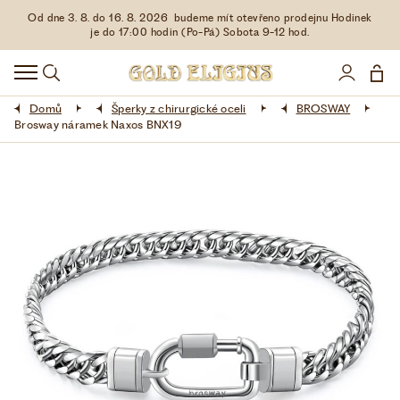
Od dne 3. 8. do 16. 8. 2026 budeme mít otevřeno prodejnu Hodinek
HODINKY
je do 17:00 hodin (Po-Pá) Sobota 9-12 hod.
DOPLŇKY
Domů
Šperky z chirurgické oceli
BROSWAY
ŠPERKY
Brosway náramek Naxos BNX19
AKCE
LIMITOVANÉ EDICE
LÁSKA ❤
VŠE O NÁKUPU
KONTAKT