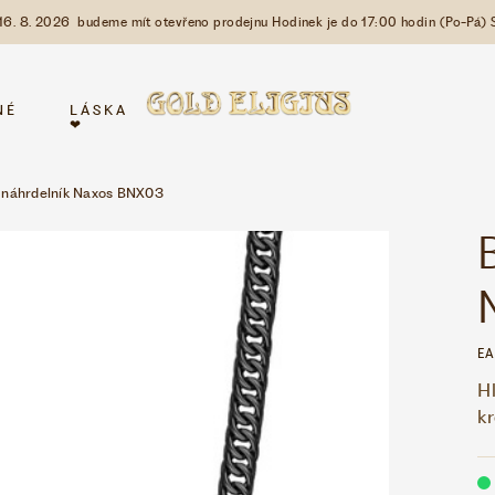
 16. 8. 2026 budeme mít otevřeno prodejnu Hodinek je do 17:00 hodin (Po-Pá) 
NÉ
LÁSKA
❤
 náhrdelník Naxos BNX03
EA
Hl
k