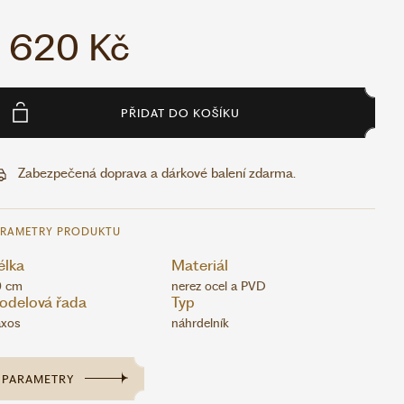
1 620 Kč
PŘIDAT DO KOŠÍKU
Zabezpečená doprava a dárkové balení zdarma.
ARAMETRY PRODUKTU
élka
Materiál
0 cm
nerez ocel a PVD
odelová řada
Typ
xos
náhrdelník
PARAMETRY