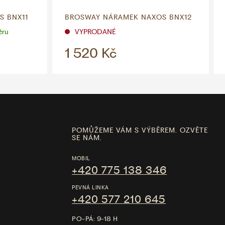
S BNX11
BROSWAY NÁRAMEK NAXOS BNX12
ěru
VYPRODANÉ
1 520 Kč
POMŮŽEME VÁM S VÝBĚREM. OZVĚTE
SE NÁM.
MOBIL
+420 775 138 346
PEVNÁ LINKA
+420 577 210 645
PO-PÁ: 9-18 H