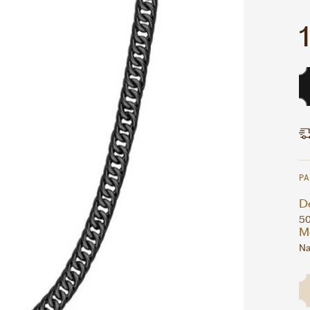
P
D
5
M
Na