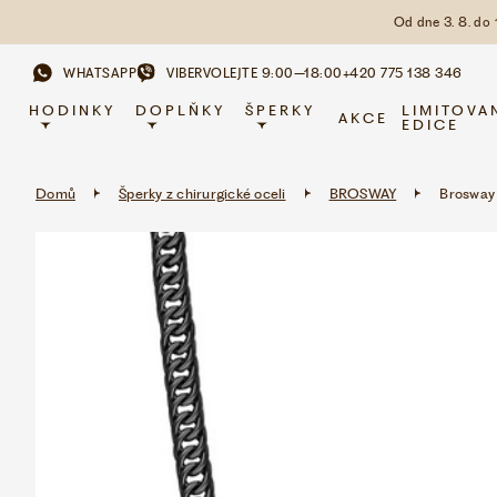
Od dne 3. 8. do
WHATSAPP
VIBER
VOLEJTE 9:00–18:00
+420 775 138 346
HODINKY
DOPLŇKY
ŠPERKY
LIMITOVA
AKCE
EDICE
Domů
Šperky z chirurgické oceli
BROSWAY
Brosway