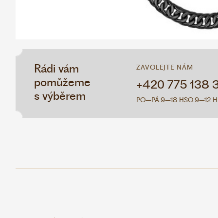
Rádi vám
ZAVOLEJTE NÁM
pomůžeme
+420 775 138 
s výběrem
PO–PÁ:
9–18 H
SO:
9–12 H