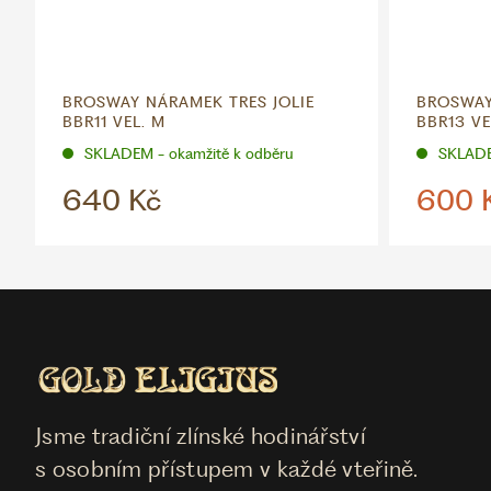
BROSWAY NÁRAMEK TRES JOLIE
BROSWAY
BBR11 VEL. M
BBR13 VE
SKLADEM - okamžitě k odběru
SKLADE
640 Kč
600 
Jsme tradiční zlínské hodinářství
s osobním přístupem v každé vteřině.