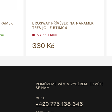
ÁRAMEK
BROSWAY PŘÍVĚSEK NA NÁRAMEK
TRES JOLIE BTJM04
ěru
VYPRODANÉ
330 Kč
POMŮŽEME VÁM S VÝBĚREM. OZVĚTE
SE NÁM.
MOBIL
+420 775 138 346