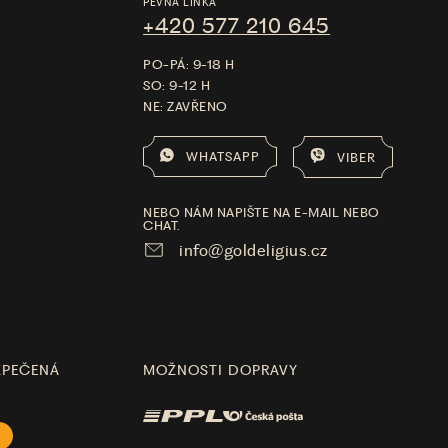
PEVNÁ LINKA
+420 577 210 645
PO-PÁ: 9-18 H
SO: 9-12 H
NE: ZAVŘENO
WHATSAPP
VIBER
NEBO NÁM NAPIŠTE NA E-MAIL NEBO
CHAT.
info@goldeligius.cz
ZPEČENÁ
MOŽNOSTI DOPRAVY