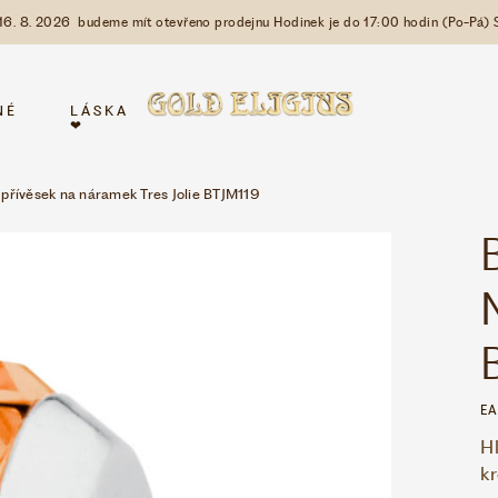
 16. 8. 2026 budeme mít otevřeno prodejnu Hodinek je do 17:00 hodin (Po-Pá) 
NÉ
LÁSKA
❤
přívěsek na náramek Tres Jolie BTJM119
EA
Hl
k