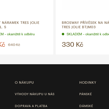
 NÁRAMEK TRES JOLIE
BROSWAY PŘÍVĚSEK NA N
L. S
TRES JOLIE BTJM03
M - okamžitě k odběru
SKLADEM - okamžitě k odb
Kč
330 Kč
640 Kč
O NÁKUPU
HODINKY
VÝHODY NÁKUPU U NÁS
PÁNSKÉ
DOPRAVA A PLATBA
DÁMSKÉ