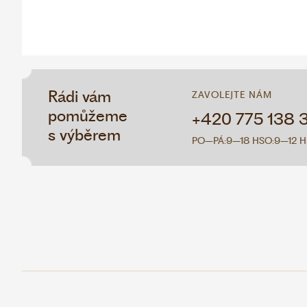
Rádi vám
ZAVOLEJTE NÁM
pomůžeme
+420 775 138 
s výběrem
PO–PÁ:
9–18 H
SO:
9–12 H