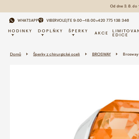
Od dne 3. 8. do
WHATSAPP
VIBER
VOLEJTE 9:00–18:00
+420 775 138 346
HODINKY
DOPLŇKY
ŠPERKY
LIMITOVA
AKCE
EDICE
Domů
Šperky z chirurgické oceli
BROSWAY
Brosway 