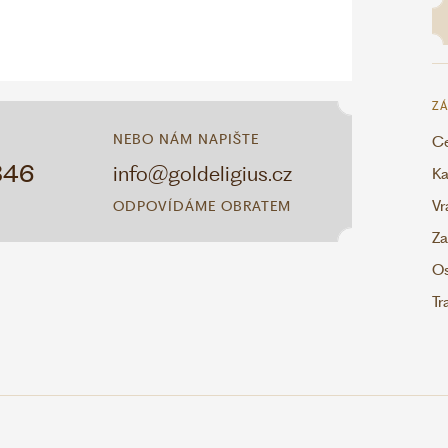
ZÁ
NEBO NÁM NAPIŠTE
Ce
346
info@goldeligius.cz
Ka
Vr
ODPOVÍDÁME OBRATEM
Za
Os
Tr