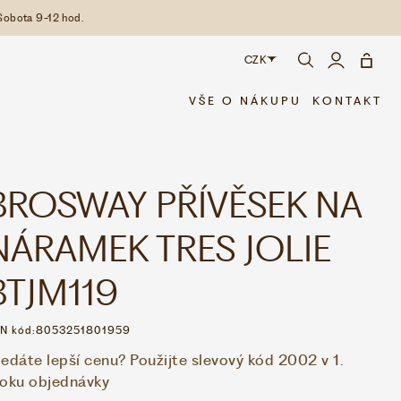
Sobota 9-12 hod.
CZK
CZK
VŠE O NÁKUPU
KONTAKT
EUR
BROSWAY PŘÍVĚSEK NA
NÁRAMEK TRES JOLIE
BTJM119
N kód:
8053251801959
edáte lepší cenu? Použijte slevový kód 2002 v 1.
roku objednávky