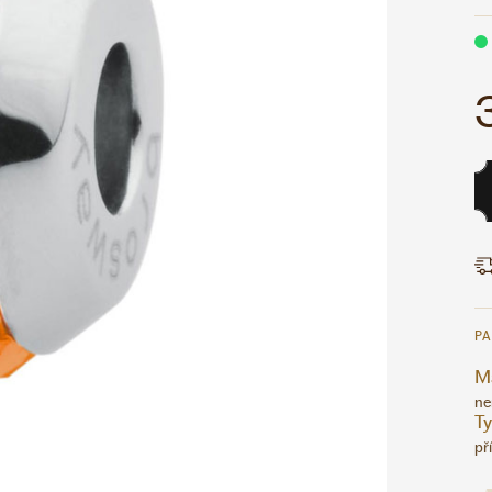
P
Ma
ne
T
př