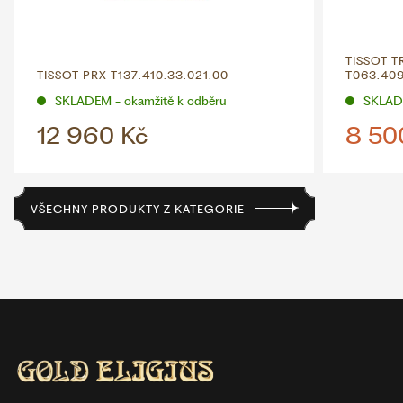
TISSOT T
TISSOT PRX T137.410.33.021.00
T063.409
SKLADEM - okamžitě k odběru
SKLADE
12 960 Kč
8 50
VŠECHNY PRODUKTY Z KATEGORIE