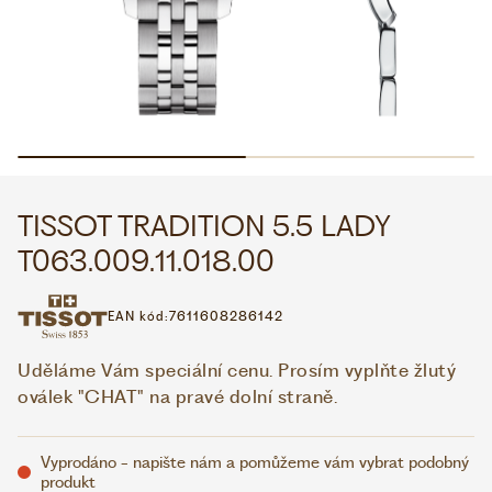
WHATSAPP
VIBER
VOLEJTE 9:00–18:00
+420 775 138 346
CZK
EUR
TISSOT TRADITION 5.5 LADY
T063.009.11.018.00
EAN kód:
7611608286142
Uděláme Vám speciální cenu. Prosím vyplňte žlutý
oválek "CHAT" na pravé dolní straně.
Vyprodáno - napište nám a pomůžeme vám vybrat podobný
produkt