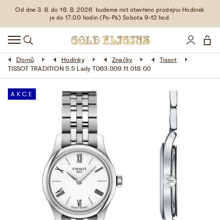
Od dne 3. 8. do 16. 8. 2026 budeme mít otevřeno prodejnu Hodinek
HODINKY
je do 17:00 hodin (Po-Pá) Sobota 9-12 hod.
DOPLŇKY
Domů
Hodinky
Značky
Tissot
ŠPERKY
TISSOT TRADITION 5.5 Lady T063.009.11.018.00
AKCE
AKCE
LIMITOVANÉ EDICE
LÁSKA ❤
VŠE O NÁKUPU
KONTAKT