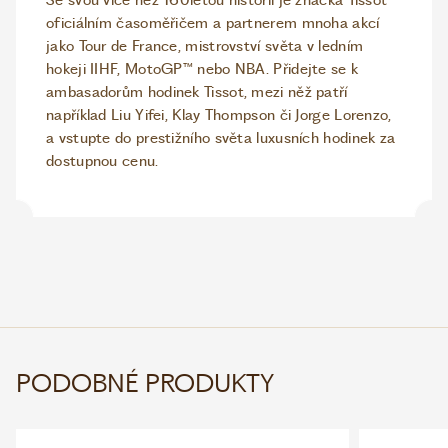
Se svou více než 160letou historií je značka Tissot
oficiálním časoměřičem a partnerem mnoha akcí
jako Tour de France, mistrovství světa v ledním
hokeji IIHF, MotoGP™ nebo NBA. Přidejte se k
ambasadorům hodinek Tissot, mezi něž patří
například Liu Yifei, Klay Thompson či Jorge Lorenzo,
a vstupte do prestižního světa luxusních hodinek za
dostupnou cenu.
PODOBNÉ PRODUKTY