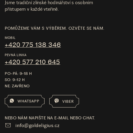
Jsme tradiční zlínské hodinářství s osobním
přístupem v každé vteřině.
POMŮŽEME VÁM S VÝBĚREM. OZVĚTE SE NÁM.
MOBIL
+420 775 138 346
PEVNÁ LINKA
+420 577 210 645
PO-PÁ: 9-18 H
SO: 9-12 H
NE: ZAVŘENO
WHATSAPP
VIBER
NEBO NÁM NAPIŠTE NA E-MAIL NEBO CHAT.
info@goldeligius.cz