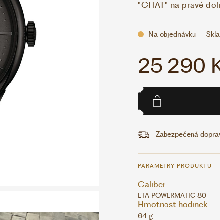
"CHAT" na pravé doln
Na objednávku – Skl
25 290 
Zabezpečená doprav
PARAMETRY PRODUKTU
Caliber
ETA POWERMATIC 80
Hmotnost hodinek
64 g