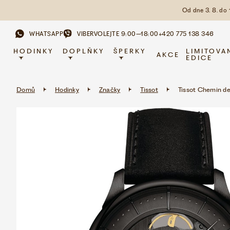
Od dne 3. 8. do
WHATSAPP
VIBER
VOLEJTE 9:00–18:00
+420 775 138 346
HODINKY
DOPLŇKY
ŠPERKY
LIMITOVA
AKCE
EDICE
Domů
Hodinky
Značky
Tissot
Tissot Chemin de