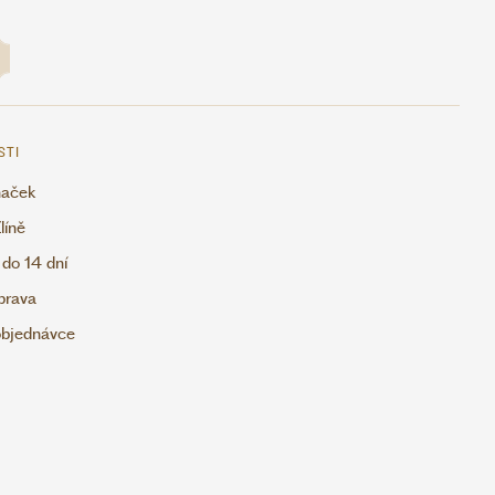
STI
naček
líně
 do 14 dní
prava
objednávce