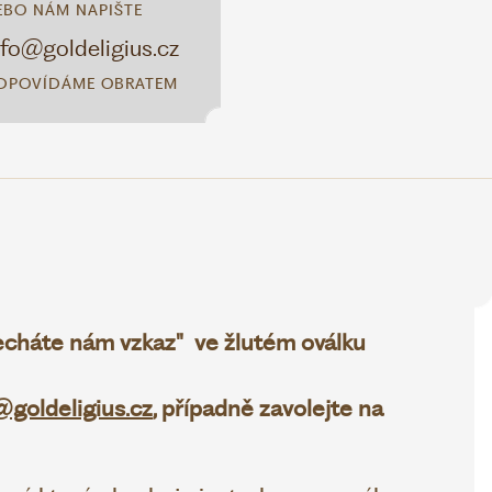
EBO NÁM NAPIŠTE
nfo@goldeligius.cz
DPOVÍDÁME OBRATEM
necháte nám vzkaz" ve žlutém oválku
@goldeligius.cz
, případně zavolejte na