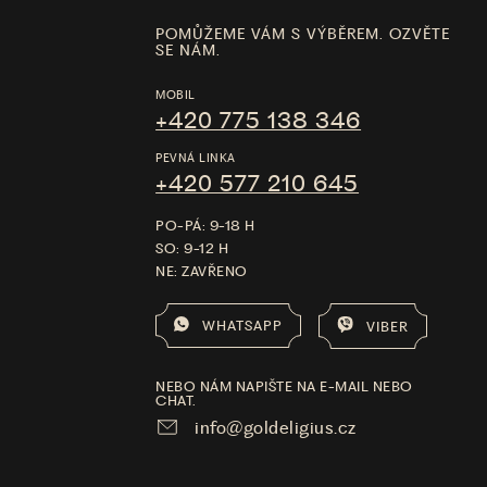
POMŮŽEME VÁM S VÝBĚREM. OZVĚTE
SE NÁM.
MOBIL
+420 775 138 346
PEVNÁ LINKA
+420 577 210 645
PO-PÁ: 9-18 H
SO: 9-12 H
NE: ZAVŘENO
WHATSAPP
VIBER
NEBO NÁM NAPIŠTE NA E-MAIL NEBO
CHAT.
info@goldeligius.cz