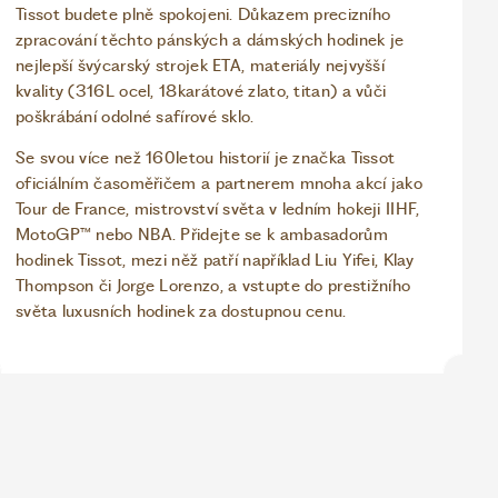
Tissot budete plně spokojeni. Důkazem precizního
zpracování těchto pánských a dámských hodinek je
nejlepší švýcarský strojek ETA, materiály nejvyšší
kvality (316L ocel, 18karátové zlato, titan) a vůči
poškrábání odolné safírové sklo.
Se svou více než 160letou historií je značka Tissot
oficiálním časoměřičem a partnerem mnoha akcí jako
Tour de France, mistrovství světa v ledním hokeji IIHF,
MotoGP™ nebo NBA. Přidejte se k ambasadorům
hodinek Tissot, mezi něž patří například Liu Yifei, Klay
Thompson či Jorge Lorenzo, a vstupte do prestižního
světa luxusních hodinek za dostupnou cenu.