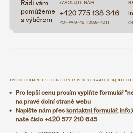
Rádi vám
ZAVOLEJTE NÁM
N
pomůžeme
+420 775 138 346
i
s výběrem
PO–PÁ:
9–18 H
SO:
9–12 H
O
TISSOT CHEMIN DES TOURELLES T139.836.36.441.00 SQUELETTE
Pro lepší cenu prosím vyplňte formulář "
na pravé dolní straně webu
Napište nám přes
kontaktní formulář
,
info
naše číslo +420 577 210 645