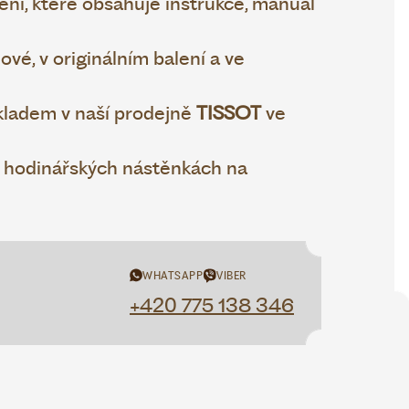
ní, které obsahuje instrukce, manuál
vé, v originálním balení a ve
ladem v naší prodejně
TISSOT
ve
h hodinářských nástěnkách na
WHATSAPP
VIBER
+420 775 138 346