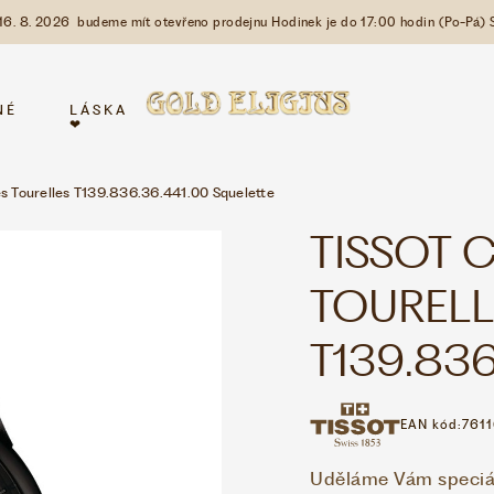
 16. 8. 2026 budeme mít otevřeno prodejnu Hodinek je do 17:00 hodin (Po-Pá) 
NÉ
LÁSKA
❤
s Tourelles T139.836.36.441.00 Squelette
TISSOT 
TOURELL
T139.836
EAN kód:
761
Uděláme Vám speciáln