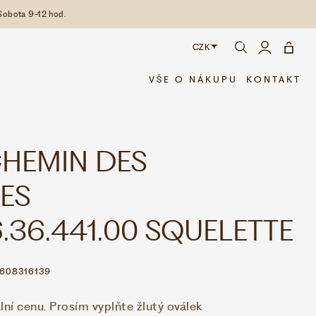
Sobota 9-12 hod.
CZK
CZK
VŠE O NÁKUPU
KONTAKT
EUR
CHEMIN DES
ES
.36.441.00 SQUELETTE
1608316139
í cenu. Prosím vyplňte žlutý oválek