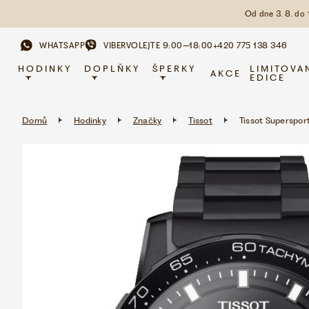
Od dne 3. 8. do
WHATSAPP
VIBER
VOLEJTE 9:00–18:00
+420 775 138 346
HODINKY
DOPLŇKY
ŠPERKY
LIMITOVA
AKCE
EDICE
Domů
Hodinky
Značky
Tissot
Tissot Superspor