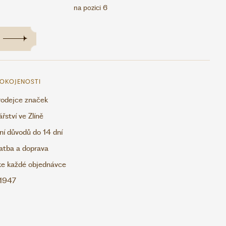
na pozici 6
POKOJENOSTI
rodejce značek
ství ve Zlíně
ní důvodů do 14 dní
atba a doprava
ke každé objednávce
 1947