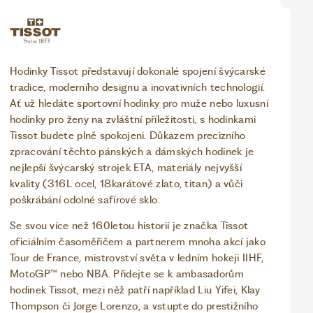
Hodinky Tissot představují dokonalé spojení švýcarské
tradice, moderního designu a inovativních technologií.
Ať už hledáte sportovní hodinky pro muže nebo luxusní
hodinky pro ženy na zvláštní příležitosti, s hodinkami
Tissot budete plně spokojeni. Důkazem precizního
zpracování těchto pánských a dámských hodinek je
nejlepší švýcarský strojek ETA, materiály nejvyšší
kvality (316L ocel, 18karátové zlato, titan) a vůči
poškrábání odolné safírové sklo.
Se svou více než 160letou historií je značka Tissot
oficiálním časoměřičem a partnerem mnoha akcí jako
Tour de France, mistrovství světa v ledním hokeji IIHF,
MotoGP™ nebo NBA. Přidejte se k ambasadorům
hodinek Tissot, mezi něž patří například Liu Yifei, Klay
Thompson či Jorge Lorenzo, a vstupte do prestižního