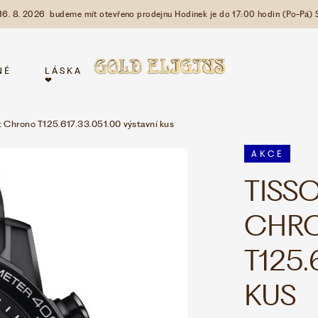
 16. 8. 2026 budeme mít otevřeno prodejnu Hodinek je do 17:00 hodin (Po-Pá) 
NÉ
LÁSKA
❤
t Chrono T125.617.33.051.00 výstavní kus
AKCE
TISS
CHR
T125.
KUS