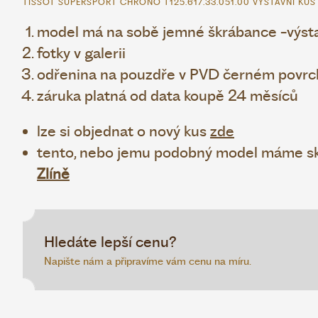
TISSOT SUPERSPORT CHRONO T125.617.33.051.00 VÝSTAVNÍ KUS
model má na sobě jemné škrábance -výsta
fotky v galerii
odřenina na pouzdře v PVD černém povrchu
záruka platná od data koupě 24 měsíců
lze si objednat o nový kus
zde
tento, nebo jemu podobný model máme sk
Zlíně
Hledáte lepší cenu?
Napište nám a připravíme vám cenu na míru.