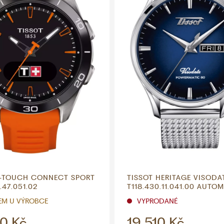
T-TOUCH CONNECT SPORT
TISSOT HERITAGE VISODA
.47.051.02
T118.430.11.041.00 AUTO
EM U VÝROBCE
VYPRODANÉ
0 Kč
19 510 Kč