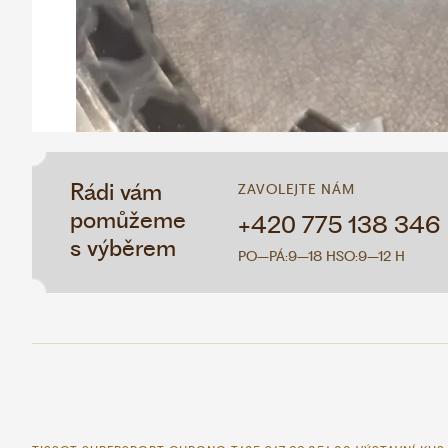
Rádi vám
ZAVOLEJTE NÁM
pomůžeme
+420 775 138 346
s výběrem
PO–PÁ:
9–18 H
SO:
9–12 H