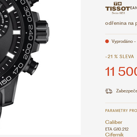
EAN
odřenina na
Vyprodáno -
-21 % SLEVA
11 50
Zabezpeče
PARAMETRY PR
Caliber
ETA G10.212
Ciferník