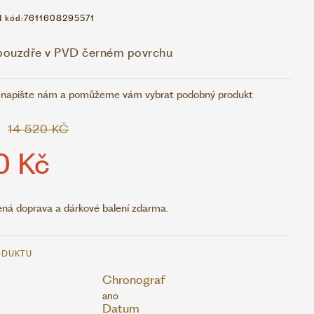
 kód:
7611608295571
 pouzdře v PVD černém povrchu
 napište nám a pomůžeme vám vybrat podobný produkt
14 520 KČ
0 Kč
ná doprava a dárkové balení zdarma.
ODUKTU
Chronograf
ano
Datum