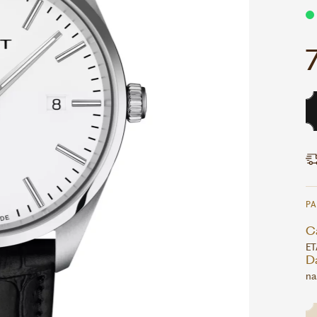
P
Ca
ET
D
na