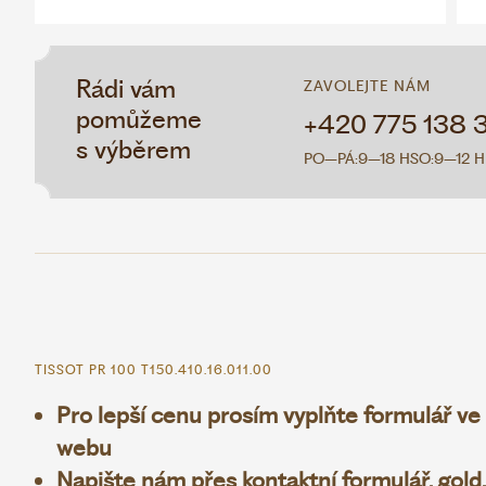
Rádi vám
ZAVOLEJTE NÁM
pomůžeme
+420 775 138 
s výběrem
PO–PÁ:
9–18 H
SO:
9–12 H
TISSOT PR 100 T150.410.16.011.00
Pro lepší cenu prosím vyplňte formulář ve
webu
Napište nám přes
kontaktní formulář
,
gold