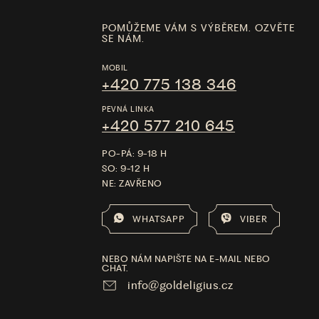
POMŮŽEME VÁM S VÝBĚREM. OZVĚTE
SE NÁM.
MOBIL
+420 775 138 346
PEVNÁ LINKA
+420 577 210 645
PO-PÁ: 9-18 H
SO: 9-12 H
NE: ZAVŘENO
WHATSAPP
VIBER
NEBO NÁM NAPIŠTE NA E-MAIL NEBO
CHAT.
info@goldeligius.cz