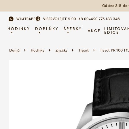
Od dne 3. 8. do
WHATSAPP
VIBER
VOLEJTE 9:00–18:00
+420 775 138 346
HODINKY
DOPLŇKY
ŠPERKY
LIMITOVA
AKCE
EDICE
Domů
Hodinky
Značky
Tissot
Tissot PR 100 T1