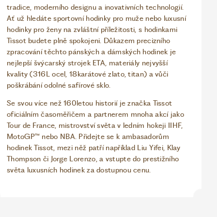
tradice, moderního designu a inovativních technologií.
Ať už hledáte sportovní hodinky pro muže nebo luxusní
hodinky pro ženy na zvláštní příležitosti, s hodinkami
Tissot budete plně spokojeni. Důkazem precizního
zpracování těchto pánských a dámských hodinek je
nejlepší švýcarský strojek ETA, materiály nejvyšší
kvality (316L ocel, 18karátové zlato, titan) a vůči
poškrábání odolné safírové sklo.
Se svou více než 160letou historií je značka Tissot
oficiálním časoměřičem a partnerem mnoha akcí jako
Tour de France, mistrovství světa v ledním hokeji IIHF,
MotoGP™ nebo NBA. Přidejte se k ambasadorům
hodinek Tissot, mezi něž patří například Liu Yifei, Klay
Thompson či Jorge Lorenzo, a vstupte do prestižního
světa luxusních hodinek za dostupnou cenu.