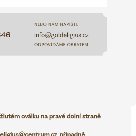
NEBO NÁM NAPIŠTE
346
info@goldeligius.cz
ODPOVÍDÁME OBRATEM
 žlutém oválku na pravé dolní straně
.eligius@centrum.cz
, případně