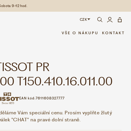
Sobota 9-12 hod.
CZK
CZK
VŠE O NÁKUPU
KONTAKT
EUR
TISSOT PR
100 T150.410.16.011.00
EAN kód:
7611608327777
děláme Vám speciální cenu. Prosím vyplňte žlutý
válek "CHAT" na pravé dolní straně.