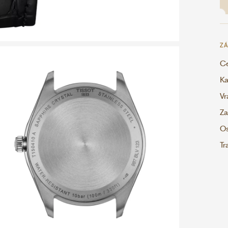
ZÁ
Ce
Ka
Vr
Za
Os
Tr