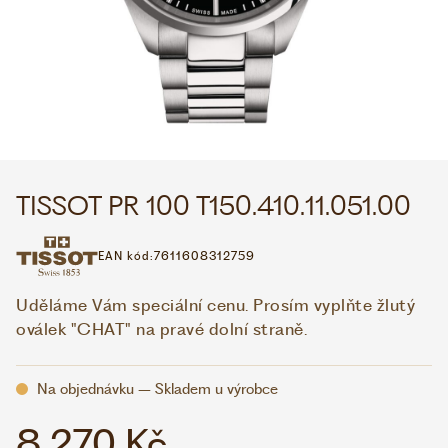
WHATSAPP
VIBER
VOLEJTE 9:00–18:00
+420 775 138 346
CZK
EUR
TISSOT PR 100 T150.410.11.051.00
EAN kód:
7611608312759
Uděláme Vám speciální cenu. Prosím vyplňte žlutý
oválek "CHAT" na pravé dolní straně.
Na objednávku – Skladem u výrobce
8 270 Kč