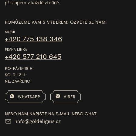
přístupem v každé vteřině.
POMŮŽEME VÁM S VÝBĚREM. OZVĚTE SE NÁM.
MOBIL
+420 775 138 346
PEVNÁ LINKA
+420 577 210 645
PO-PÁ: 9-18 H
SO: 9-12 H
NE: ZAVŘENO
WHATSAPP
VIBER
NEBO NÁM NAPIŠTE NA E-MAIL NEBO CHAT.
info@goldeligius.cz