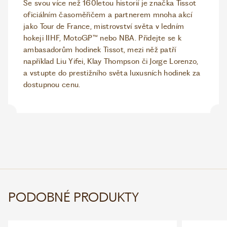
Se svou více než 160letou historií je značka Tissot
oficiálním časoměřičem a partnerem mnoha akcí
jako Tour de France, mistrovství světa v ledním
hokeji IIHF, MotoGP™ nebo NBA. Přidejte se k
ambasadorům hodinek Tissot, mezi něž patří
například Liu Yifei, Klay Thompson či Jorge Lorenzo,
a vstupte do prestižního světa luxusních hodinek za
dostupnou cenu.
PODOBNÉ PRODUKTY