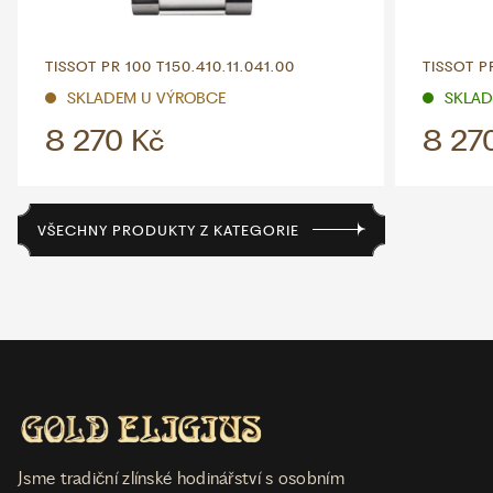
TISSOT PR 100 T150.410.11.041.00
TISSOT PR
SKLADEM U VÝROBCE
SKLADE
8 270 Kč
8 27
VŠECHNY PRODUKTY Z KATEGORIE
Jsme tradiční zlínské hodinářství s osobním