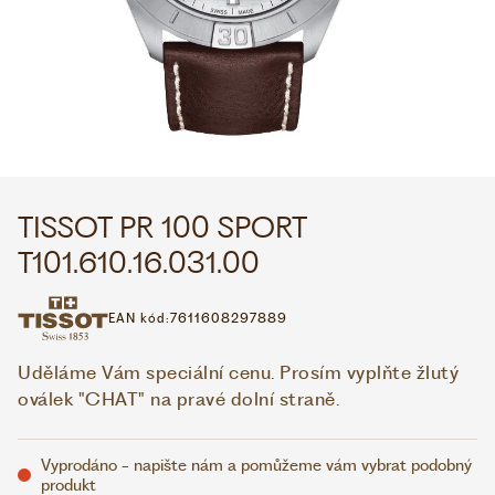
WHATSAPP
VIBER
VOLEJTE 9:00–18:00
+420 775 138 346
CZK
EUR
TISSOT PR 100 SPORT
T101.610.16.031.00
EAN kód:
7611608297889
Uděláme Vám speciální cenu. Prosím vyplňte žlutý
oválek "CHAT" na pravé dolní straně.
Vyprodáno - napište nám a pomůžeme vám vybrat podobný
produkt