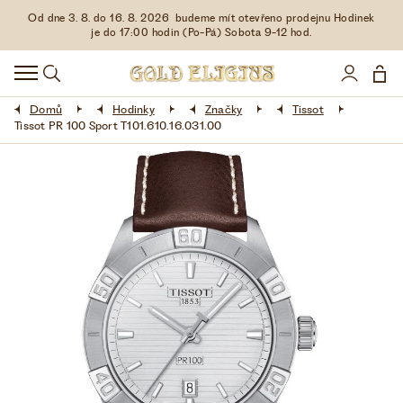
Od dne 3. 8. do 16. 8. 2026 budeme mít otevřeno prodejnu Hodinek
HODINKY
je do 17:00 hodin (Po-Pá) Sobota 9-12 hod.
DOPLŇKY
Domů
Hodinky
Značky
Tissot
ŠPERKY
Tissot PR 100 Sport T101.610.16.031.00
AKCE
LIMITOVANÉ EDICE
LÁSKA ❤
VŠE O NÁKUPU
KONTAKT