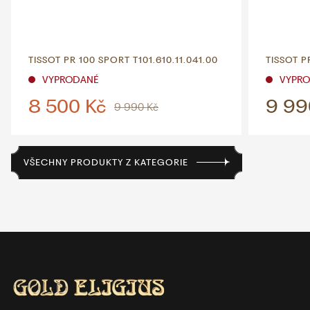
TISSOT PR 100 SPORT T101.610.11.041.00
TISSOT P
VYPRODANÉ
VYPR
8 500 Kč
9 99
9 990 Kč
VŠECHNY PRODUKTY Z KATEGORIE