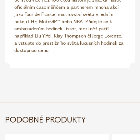
Se svou více než 160letou historií je značka Tissot
oficiálním časoměřičem a partnerem mnoha akcí
jako Tour de France, mistrovství světa v ledním
hokeji IIHF, MotoGP™ nebo NBA. Přidejte se k
ambasadorům hodinek Tissot, mezi něž patří
například Liu Yifei, Klay Thompson či Jorge Lorenzo,
a vstupte do prestižního světa luxusních hodinek za
dostupnou cenu.
PODOBNÉ PRODUKTY