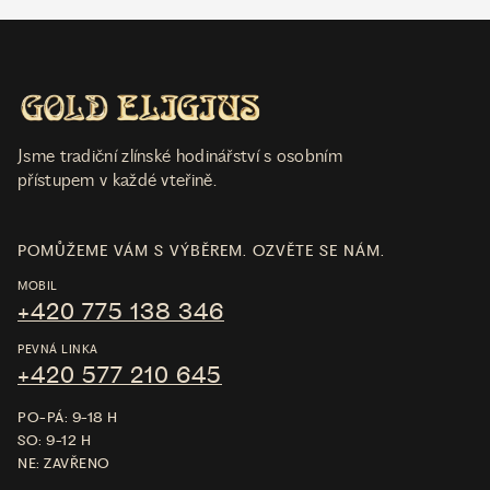
Jsme tradiční zlínské hodinářství s osobním
přístupem v každé vteřině.
POMŮŽEME VÁM S VÝBĚREM. OZVĚTE SE NÁM.
MOBIL
+420 775 138 346
PEVNÁ LINKA
+420 577 210 645
PO-PÁ: 9-18 H
SO: 9-12 H
NE: ZAVŘENO