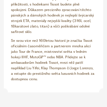
příležitosti, s hodinkami Tissot budete plně
spokojeni. Důkazem precizního zpracování těchto
pánských a dámských hodinek je nejlepší švýcarský
strojek ETA, materiály nejvyšší kvality (316L ocel,
18karátové zlato, titan) a vůči poškrábání odolné
safírové sklo.
Se svou více než 160letou historií je značka Tissot
oficiálním časoměřičem a partnerem mnoha akcí
jako Tour de France, mistrovství světa v ledním
hokeji IIHF, MotoGP™ nebo NBA. Přidejte se k
ambasadorům hodinek Tissot, mezi něž patří
například Liu Yifei, Klay Thompson či Jorge Lorenzo,
a vstupte do prestižního světa luxusních hodinek za
dostupnou cenu.