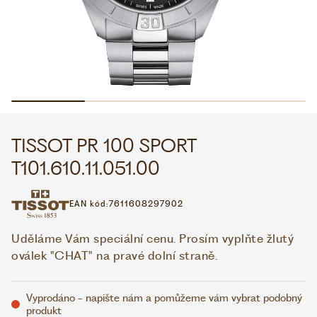
WHATSAPP
VIBER
VOLEJTE 9:00–18:00
+420 775 138 346
CZK
EUR
TISSOT PR 100 SPORT
T101.610.11.051.00
EAN kód:
7611608297902
Uděláme Vám speciální cenu. Prosím vyplňte žlutý
oválek "CHAT" na pravé dolní straně.
Vyprodáno - napište nám a pomůžeme vám vybrat podobný
produkt