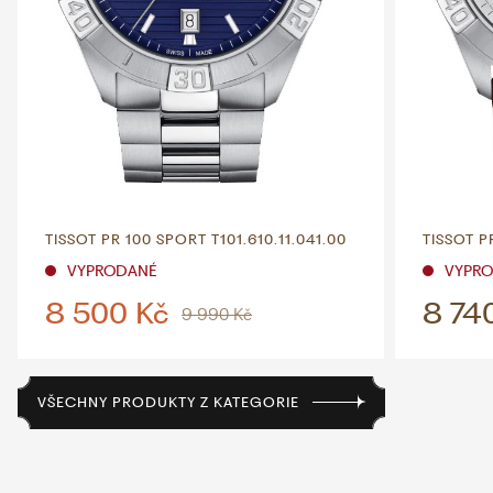
TISSOT PR 100 SPORT T101.610.11.041.00
TISSOT P
VYPRODANÉ
VYPR
8 500 Kč
8 74
9 990 Kč
VŠECHNY PRODUKTY Z KATEGORIE