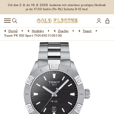
Od dne 3. 8. do 16. 8. 2026 budeme mít otevřeno prodejnu Hodinek
HODINKY
je do 17:00 hodin (Po-Pá) Sobota 9-12 hod.
DOPLŇKY
Domů
Hodinky
Značky
Tissot
ŠPERKY
Tissot PR 100 Sport T101.610.11.051.00
AKCE
LIMITOVANÉ EDICE
LÁSKA ❤
VŠE O NÁKUPU
KONTAKT