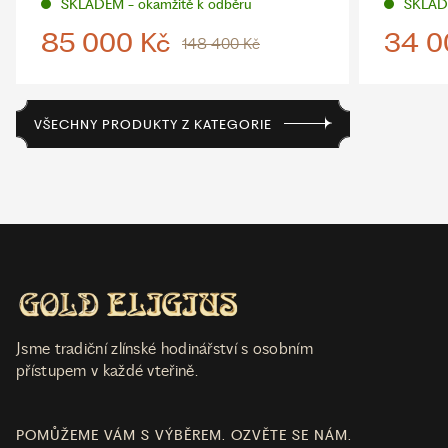
SKLADEM - okamžitě k odběru
SKLADE
85 000 Kč
34 0
148 400 Kč
VŠECHNY PRODUKTY Z KATEGORIE
Jsme tradiční zlínské hodinářství s osobním
přístupem v každé vteřině.
POMŮŽEME VÁM S VÝBĚREM. OZVĚTE SE NÁM.