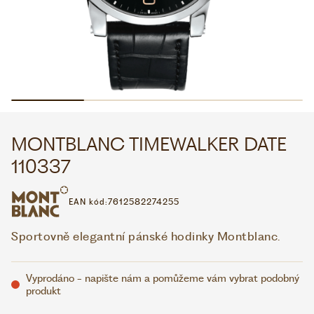
WHATSAPP
VIBER
VOLEJTE 9:00–18:00
+420 775 138 346
CZK
EUR
MONTBLANC TIMEWALKER DATE
110337
EAN kód:
7612582274255
Sportovně elegantní pánské hodinky Montblanc.
Vyprodáno - napište nám a pomůžeme vám vybrat podobný
produkt