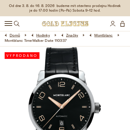
Od dne 3. 8. do 16. 8. 2026 budeme mít otevřeno prodejnu Hodinek
HODINKY
je do 17:00 hodin (Po-Pá) Sobota 9-12 hod.
DOPLŇKY
Domů
Hodinky
Značky
Montblanc
ŠPERKY
Montblanc TimeWalker Date 110337
AKCE
VYPRODÁNO
LIMITOVANÉ EDICE
LÁSKA ❤
VŠE O NÁKUPU
KONTAKT