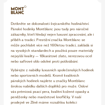
Dotkněte se dokonalosti švýcarského hodinářství.
Pánské hodinky Montblanc jsou tady pro náročné
zákazníky, kteří hledají nejen luxusní zpracování, ale i
příběh a tradici. Prestižní značka Montblanc se
může pochlubit více než 160letou tradicí, zakládá si
na vysokých standardech a používá pouze materiály
nejvyšší kvality – 18karátové zlato, nerezovou ocel
nebo safírové sklo odolné proti poškrábání.
Vybírejte z nabídky luxusních společenských hodinek
nebo sportovních modelů. Kromě kvalitních
pánských hodinek najdete u značky Montblanc
širokou nabídku dalších doplňků pro muže. Osloví
vás prémiová psací pera, kvalitní kožené opasky a
peněženky nebo manžetové knoflíčky. V naší
prodejně ve Zlíně máme rozsáhlou kolekci