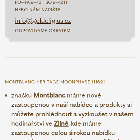
PO–PÁ:
9–18 H
SO:
9–12 H
NEBO NÁM NAPIŠTE
info@goldeligius.cz
ODPOVÍDÁME OBRATEM
MONTBLANC HERITAGE MOONPHASE 111621
značku
Montblanc
máme nově
zastoupenou v naší nabídce a produkty si
můžete prohlédnout a vyzkoušet v našem
hodinářství ve
Zlíně
, kde máme
zastoupenou celou širokou nabídku