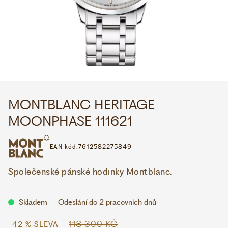
WHATSAPP
VIBER
VOLEJTE 9:00–18:00
+420 775 138 346
CZK
EUR
MONTBLANC HERITAGE
MOONPHASE 111621
EAN kód:
7612582275849
Společenské pánské hodinky Montblanc.
Skladem – Odeslání do 2 pracovních dnů
118 300 KČ
-42 % SLEVA