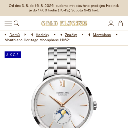
Od dne 3. 8. do 16. 8. 2026 budeme mít otevřeno prodejnu Hodinek
HODINKY
je do 17:00 hodin (Po-Pá) Sobota 9-12 hod.
DOPLŇKY
Domů
Hodinky
Značky
Montblanc
ŠPERKY
Montblanc Heritage Moonphase 111621
AKCE
AKCE
LIMITOVANÉ EDICE
LÁSKA ❤
VŠE O NÁKUPU
KONTAKT