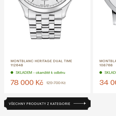
MONTBLANC HERITAGE DUAL TIME
MONTBLA
112648
108768
SKLADEM - okamžitě k odběru
SKLADE
78 000 Kč
34 0
129 700 Kč
VŠECHNY PRODUKTY Z KATEGORIE