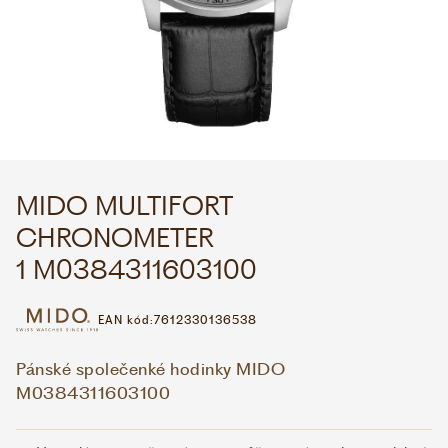
WHATSAPP
VIBER
VOLEJTE 9:00–18:00
+420 775 138 346
CZK
EUR
MIDO MULTIFORT
CHRONOMETER
1 M0384311603100
EAN kód:
7612330136538
Pánské společenké hodinky MIDO
M0384311603100