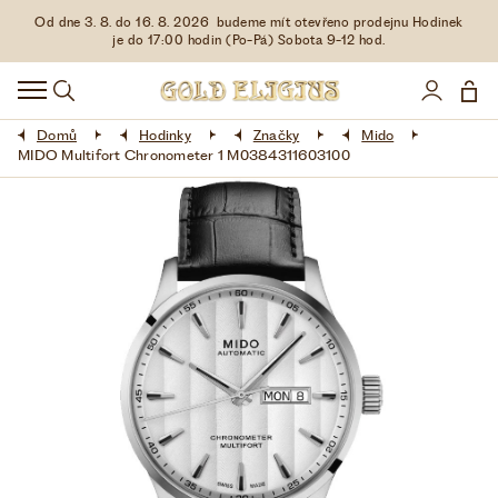
Od dne 3. 8. do 16. 8. 2026 budeme mít otevřeno prodejnu Hodinek
HODINKY
je do 17:00 hodin (Po-Pá) Sobota 9-12 hod.
DOPLŇKY
Domů
Hodinky
Značky
Mido
ŠPERKY
MIDO Multifort Chronometer 1 M0384311603100
AKCE
LIMITOVANÉ EDICE
LÁSKA ❤
VŠE O NÁKUPU
KONTAKT