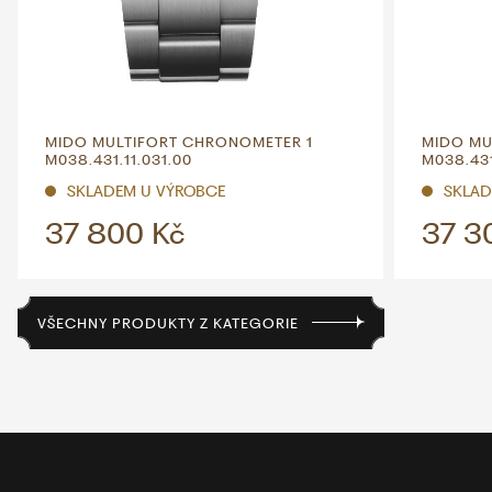
MIDO MULTIFORT CHRONOMETER 1
MIDO MU
M038.431.11.031.00
M038.431
SKLADEM U VÝROBCE
SKLAD
37 800 Kč
37 3
VŠECHNY PRODUKTY Z KATEGORIE