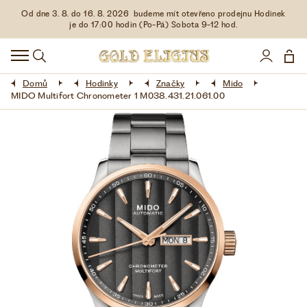
Od dne 3. 8. do 16. 8. 2026 budeme mít otevřeno prodejnu Hodinek
HODINKY
je do 17:00 hodin (Po-Pá) Sobota 9-12 hod.
DOPLŇKY
Domů
Hodinky
Značky
Mido
ŠPERKY
MIDO Multifort Chronometer 1 M038.431.21.061.00
AKCE
LIMITOVANÉ EDICE
LÁSKA ❤
VŠE O NÁKUPU
KONTAKT