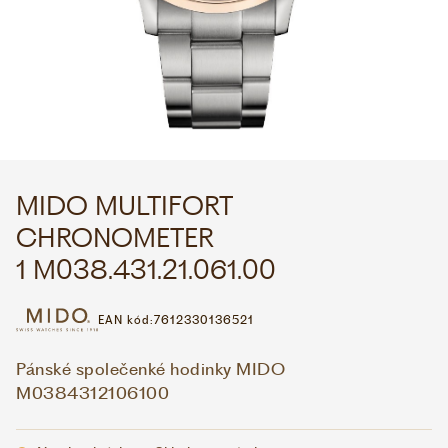
WHATSAPP
VIBER
VOLEJTE 9:00–18:00
+420 775 138 346
CZK
EUR
MIDO MULTIFORT
CHRONOMETER
1 M038.431.21.061.00
EAN kód:
7612330136521
Pánské společenké hodinky MIDO
M0384312106100