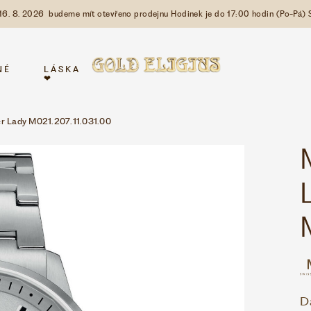
 16. 8. 2026 budeme mít otevřeno prodejnu Hodinek je do 17:00 hodin (Po-Pá) 
NÉ
LÁSKA
❤
Lady M021.207.11.031.00
D