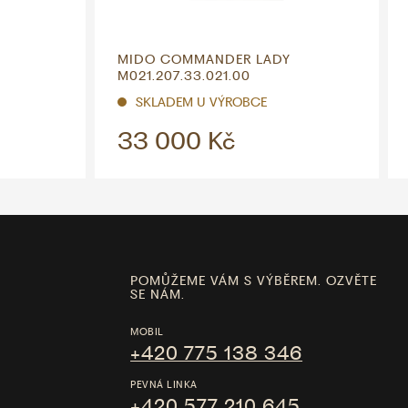
MIDO COMMANDER LADY
M021.207.33.021.00
SKLADEM U VÝROBCE
33 000 Kč
POMŮŽEME VÁM S VÝBĚREM. OZVĚTE
SE NÁM.
MOBIL
+420 775 138 346
PEVNÁ LINKA
+420 577 210 645