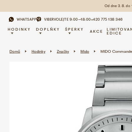
Od dne 3. 8. do
WHATSAPP
VIBER
VOLEJTE 9:00–18:00
+420 775 138 346
HODINKY
DOPLŇKY
ŠPERKY
LIMITOVA
AKCE
EDICE
Domů
Hodinky
Značky
Mido
MIDO Commander 