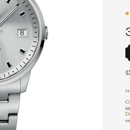
P
Ca
Mi
D
na