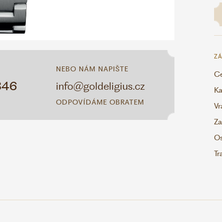
ZÁ
NEBO NÁM NAPIŠTE
Ce
346
info@goldeligius.cz
Ka
ODPOVÍDÁME OBRATEM
Vr
Za
Os
Tr