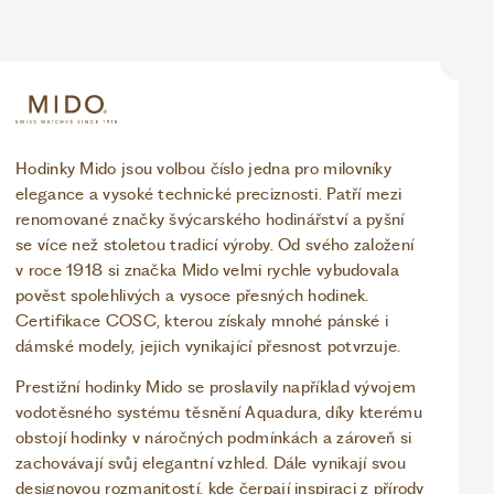
Hodinky Mido jsou volbou číslo jedna pro milovníky
elegance a vysoké technické preciznosti. Patří mezi
renomované značky švýcarského hodinářství a pyšní
se více než stoletou tradicí výroby. Od svého založení
v roce 1918 si značka Mido velmi rychle vybudovala
pověst spolehlivých a vysoce přesných hodinek.
Certifikace COSC, kterou získaly mnohé pánské i
dámské modely, jejich vynikající přesnost potvrzuje.
Prestižní hodinky Mido se proslavily například vývojem
vodotěsného systému těsnění Aquadura, díky kterému
obstojí hodinky v náročných podmínkách a zároveň si
zachovávají svůj elegantní vzhled. Dále vynikají svou
designovou rozmanitostí, kde čerpají inspiraci z přírody