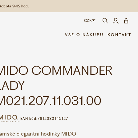
Sobota 9-12 hod.
CZK
CZK
VŠE O NÁKUPU
KONTAKT
EUR
MIDO COMMANDER
LADY
M021.207.11.031.00
EAN kód:
7612330145127
ámské elegantní hodinky MIDO