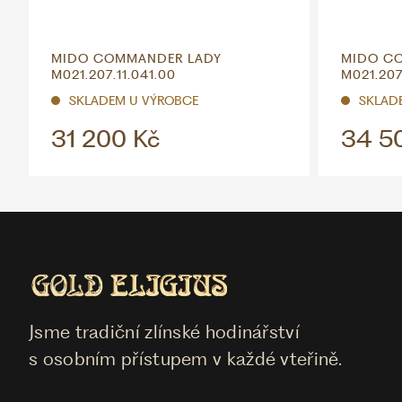
MIDO COMMANDER LADY
MIDO C
M021.207.11.041.00
M021.207
SKLADEM U VÝROBCE
SKLAD
31 200 Kč
34 5
Jsme tradiční zlínské hodinářství
s osobním přístupem v každé vteřině.