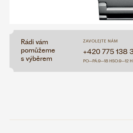
Rádi vám
ZAVOLEJTE NÁM
pomůžeme
+420 775 138 
s výběrem
PO–PÁ:
9–18 H
SO:
9–12 H