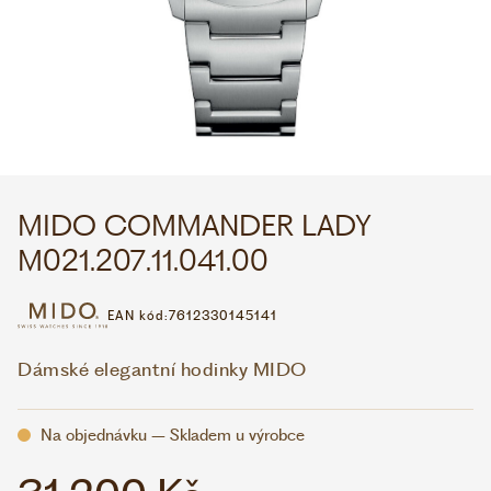
WHATSAPP
VIBER
VOLEJTE 9:00–18:00
+420 775 138 346
CZK
EUR
MIDO COMMANDER LADY
M021.207.11.041.00
EAN kód:
7612330145141
Dámské elegantní hodinky MIDO
Na objednávku – Skladem u výrobce