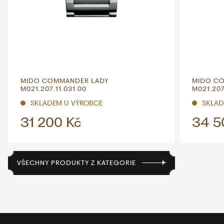
MIDO COMMANDER LADY
MIDO C
M021.207.11.031.00
M021.207
SKLADEM U VÝROBCE
SKLAD
31 200 Kč
34 5
VŠECHNY PRODUKTY Z KATEGORIE