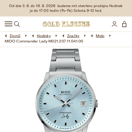
Od dne 3. 8. do 16. 8. 2026 budeme mít otevřeno prodejnu Hodinek
HODINKY
je do 17:00 hodin (Po-Pá) Sobota 9-12 hod.
DOPLŇKY
Domů
Hodinky
Značky
Mido
ŠPERKY
MIDO Commander Lady M021.207.11.041.00
AKCE
LIMITOVANÉ EDICE
LÁSKA ❤
VŠE O NÁKUPU
KONTAKT