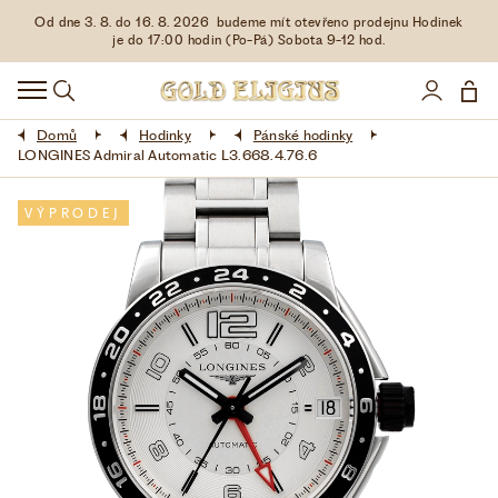
Od dne 3. 8. do 16. 8. 2026 budeme mít otevřeno prodejnu Hodinek
HODINKY
je do 17:00 hodin (Po-Pá) Sobota 9-12 hod.
DOPLŇKY
Domů
Hodinky
Pánské hodinky
ŠPERKY
LONGINES Admiral Automatic L3.668.4.76.6
AKCE
VÝPRODEJ
LIMITOVANÉ EDICE
LÁSKA ❤
VŠE O NÁKUPU
KONTAKT