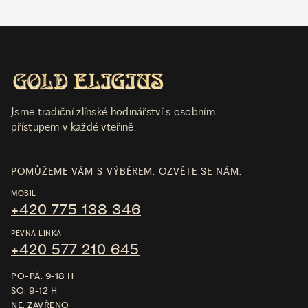
Jsme tradiční zlínské hodinářství s osobním
přístupem v každé vteřině.
POMŮŽEME VÁM S VÝBĚREM. OZVĚTE SE NÁM.
MOBIL
+420 775 138 346
PEVNÁ LINKA
+420 577 210 645
PO-PÁ: 9-18 H
SO: 9-12 H
NE: ZAVŘENO