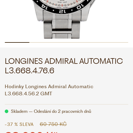
WHATSAPP
VIBER
VOLEJTE 9:00–18:00
+420 775 138 346
CZK
EUR
LONGINES ADMIRAL AUTOMATIC
L3.668.4.76.6
Hodinky Longines Admiral Automatic
L3.668.4.56.2 GMT
Skladem – Odeslání do 2 pracovních dnů
60 750 KČ
-37 % SLEVA