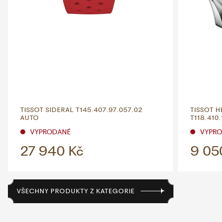
TISSOT SIDERAL T145.407.97.057.02
TISSOT H
AUTO
T118.410
VYPRODANÉ
VYPR
27 940 Kč
9 05
VŠECHNY PRODUKTY Z KATEGORIE