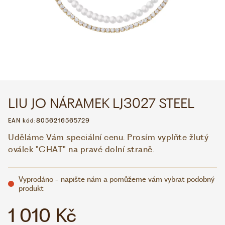
WHATSAPP
VIBER
VOLEJTE 9:00–18:00
+420 775 138 346
CZK
EUR
LIU JO NÁRAMEK LJ3027 STEEL
EAN kód:
8056216565729
Uděláme Vám speciální cenu. Prosím vyplňte žlutý
oválek "CHAT" na pravé dolní straně.
Vyprodáno - napište nám a pomůžeme vám vybrat podobný
produkt
1 010 Kč