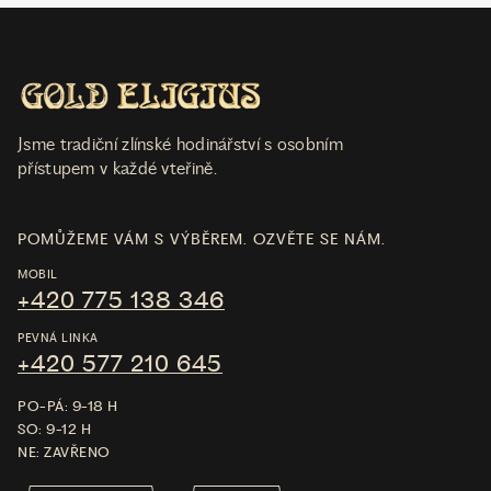
Jsme tradiční zlínské hodinářství s osobním
přístupem v každé vteřině.
POMŮŽEME VÁM S VÝBĚREM. OZVĚTE SE NÁM.
MOBIL
+420 775 138 346
PEVNÁ LINKA
+420 577 210 645
PO-PÁ: 9-18 H
SO: 9-12 H
NE: ZAVŘENO