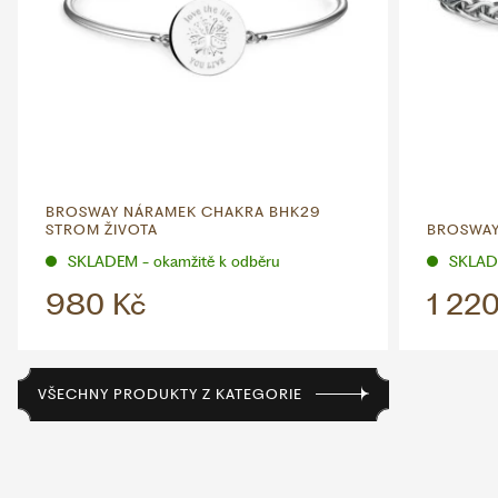
BROSWAY NÁRAMEK CHAKRA BHK29
STROM ŽIVOTA
BROSWAY
SKLADEM - okamžitě k odběru
SKLADE
980 Kč
1 22
VŠECHNY PRODUKTY Z KATEGORIE