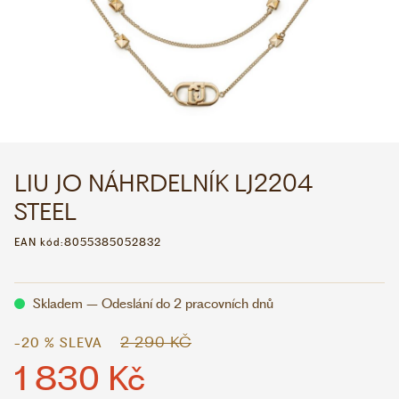
WHATSAPP
VIBER
VOLEJTE 9:00–18:00
+420 775 138 346
CZK
EUR
LIU JO NÁHRDELNÍK LJ2204
STEEL
EAN kód:
8055385052832
Skladem – Odeslání do 2 pracovních dnů
2 290 KČ
-20 % SLEVA
1 830 Kč