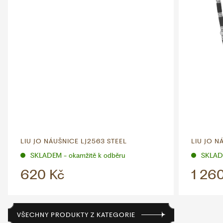
LIU JO NÁUŠNICE LJ2563 STEEL
LIU JO N
SKLADEM - okamžitě k odběru
SKLADE
620 Kč
1 26
VŠECHNY PRODUKTY Z KATEGORIE