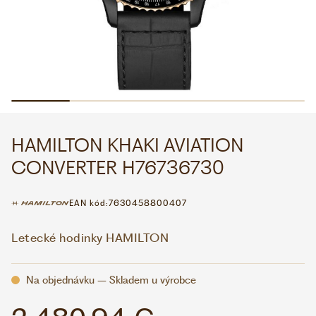
WHATSAPP
VIBER
VOLEJTE 9:00–18:00
+420 775 138 346
CZK
EUR
HAMILTON KHAKI AVIATION
CONVERTER H76736730
EAN kód:
7630458800407
Letecké hodinky HAMILTON
Na objednávku – Skladem u výrobce