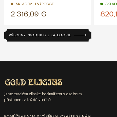
SKLADEM U VÝROBCE
SKLADE
2 316,09 €
820,
VŠECHNY PRODUKTY Z KATEGORIE
Jsme tradiční zlínské hodinářství s osobním
přístupem v každé vteřině.
POMŮŽEME VÁM S VÝBĚREM. OZVĚTE SE NÁM.