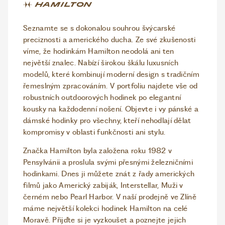
Seznamte se s dokonalou souhrou švýcarské
preciznosti a amerického ducha. Ze své zkušenosti
víme, že hodinkám Hamilton neodolá ani ten
největší znalec. Nabízí širokou škálu luxusních
modelů, které kombinují moderní design s tradičním
řemeslným zpracováním. V portfoliu najdete vše od
robustních outdoorových hodinek po elegantní
kousky na každodenní nošení. Objevte i vy pánské a
dámské hodinky pro všechny, kteří nehodlají dělat
kompromisy v oblasti funkčnosti ani stylu.
Značka Hamilton byla založena roku 1982 v
Pensylvánii a proslula svými přesnými železničními
hodinkami. Dnes ji můžete znát z řady amerických
filmů jako Americký zabiják, Interstellar, Muži v
černém nebo Pearl Harbor. V naší prodejně ve Zlíně
máme největší kolekci hodinek Hamilton na celé
Moravě. Přijďte si je vyzkoušet a poznejte jejich