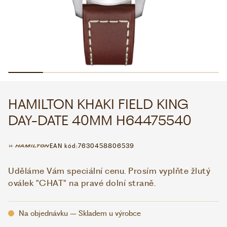
WHATSAPP
VIBER
VOLEJTE 9:00–18:00
+420 775 138 346
CZK
EUR
HAMILTON KHAKI FIELD KING
DAY-DATE 40MM H64475540
EAN kód:
7630458806539
Uděláme Vám speciální cenu. Prosím vyplňte žlutý
oválek "CHAT" na pravé dolní straně.
Na objednávku – Skladem u výrobce