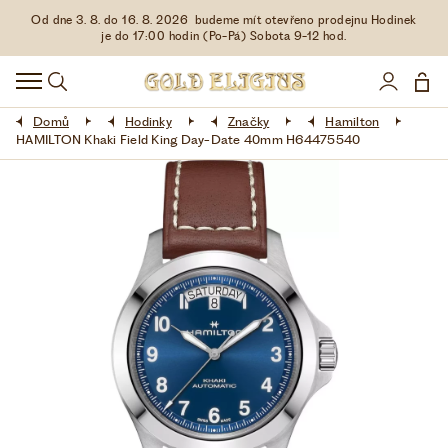
Od dne 3. 8. do 16. 8. 2026 budeme mít otevřeno prodejnu Hodinek
HODINKY
je do 17:00 hodin (Po-Pá) Sobota 9-12 hod.
DOPLŇKY
Domů
Hodinky
Značky
Hamilton
ŠPERKY
HAMILTON Khaki Field King Day-Date 40mm H64475540
AKCE
LIMITOVANÉ EDICE
LÁSKA ❤
VŠE O NÁKUPU
KONTAKT