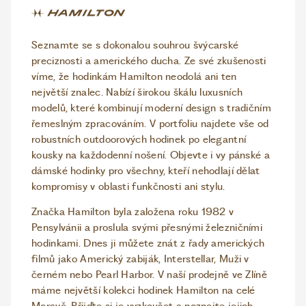
Seznamte se s dokonalou souhrou švýcarské
preciznosti a amerického ducha. Ze své zkušenosti
víme, že hodinkám Hamilton neodolá ani ten
největší znalec. Nabízí širokou škálu luxusních
modelů, které kombinují moderní design s tradičním
řemeslným zpracováním. V portfoliu najdete vše od
robustních outdoorových hodinek po elegantní
kousky na každodenní nošení. Objevte i vy pánské a
dámské hodinky pro všechny, kteří nehodlají dělat
kompromisy v oblasti funkčnosti ani stylu.
Značka Hamilton byla založena roku 1982 v
Pensylvánii a proslula svými přesnými železničními
hodinkami. Dnes ji můžete znát z řady amerických
filmů jako Americký zabiják, Interstellar, Muži v
černém nebo Pearl Harbor. V naší prodejně ve Zlíně
máme největší kolekci hodinek Hamilton na celé