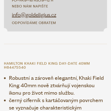
PO–PÁ:
9–18 H
SO:
9–12 H
NEBO NÁM NAPIŠTE
info@goldeligius.cz
ODPOVÍDÁME OBRATEM
HAMILTON KHAKI FIELD KING DAY-DATE 40MM
H64475540
Robustní a zároveň elegantní, Khaki Field
King 40mm nově ztvárňují vojenskou
ikonu pro život mimo službu.
černý ciferník s kartáčovaným povrchem
se vyznačuje charakteristickým