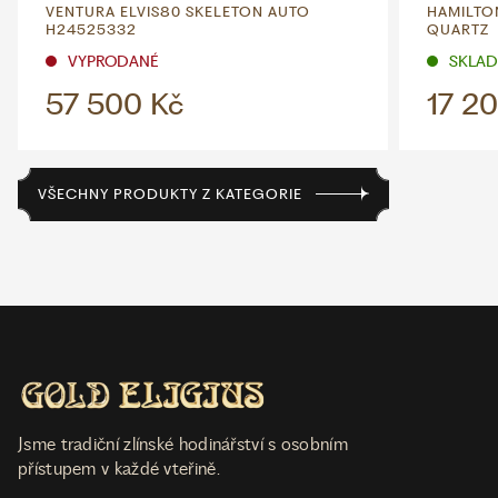
VENTURA ELVIS80 SKELETON AUTO
HAMILTO
H24525332
QUARTZ
VYPRODANÉ
SKLADE
57 500 Kč
17 2
VŠECHNY PRODUKTY Z KATEGORIE
Jsme tradiční zlínské hodinářství s osobním
přístupem v každé vteřině.