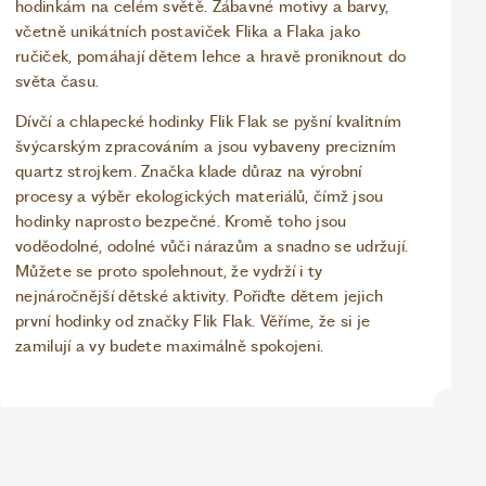
hodinkám na celém světě. Zábavné motivy a barvy,
včetně unikátních postaviček Flika a Flaka jako
ručiček, pomáhají dětem lehce a hravě proniknout do
světa času.
Dívčí a chlapecké hodinky Flik Flak se pyšní kvalitním
švýcarským zpracováním a jsou vybaveny precizním
quartz strojkem. Značka klade důraz na výrobní
procesy a výběr ekologických materiálů, čímž jsou
hodinky naprosto bezpečné. Kromě toho jsou
voděodolné, odolné vůči nárazům a snadno se udržují.
Můžete se proto spolehnout, že vydrží i ty
nejnáročnější dětské aktivity. Pořiďte dětem jejich
první hodinky od značky Flik Flak. Věříme, že si je
zamilují a vy budete maximálně spokojeni.