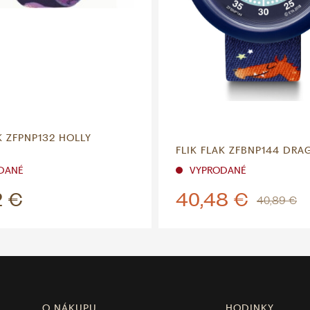
K ZFPNP132 HOLLY
FLIK FLAK ZFBNP144 DRA
DANÉ
VYPRODANÉ
2 €
40,48 €
40,89 €
O NÁKUPU
HODINKY