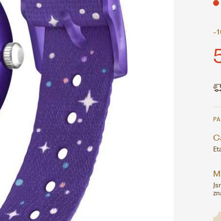
-
P
Ca
Et
M
Js
zn