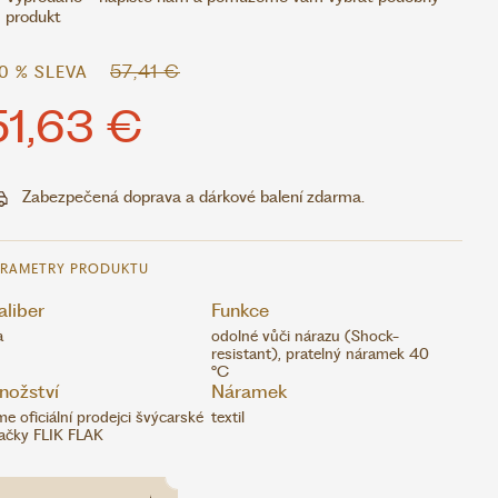
produkt
57,41 €
10 % SLEVA
51,63 €
Zabezpečená doprava a dárkové balení zdarma.
ARAMETRY PRODUKTU
liber
Funkce
a
odolné vůči nárazu (Shock-
resistant), pratelný náramek 40
°C
nožství
Náramek
me oficiální prodejci švýcarské
textil
ačky FLIK FLAK