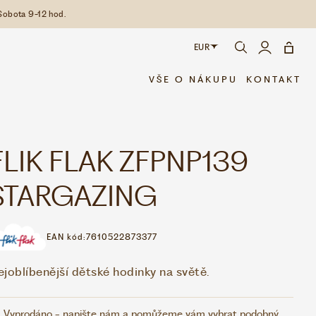
Sobota 9-12 hod.
EUR
CZK
VŠE O NÁKUPU
KONTAKT
EUR
FLIK FLAK ZFPNP139
STARGAZING
EAN kód:
7610522873377
ejoblíbenější dětské hodinky na světě.
Vyprodáno - napište nám a pomůžeme vám vybrat podobný