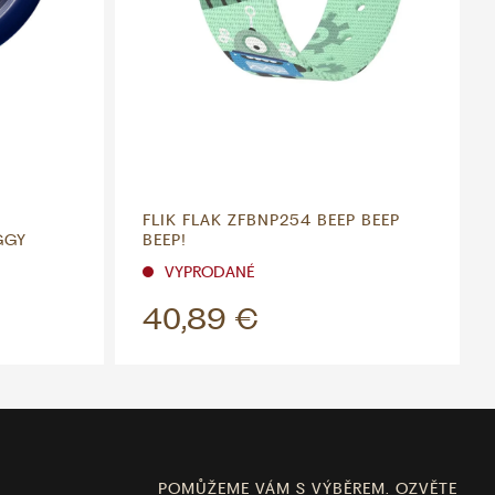
FLIK FLAK ZFBNP254 BEEP BEEP
GGY
BEEP!
VYPRODANÉ
40,89 €
POMŮŽEME VÁM S VÝBĚREM. OZVĚTE