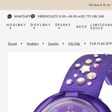
Od dne 3. 8. do
WHATSAPP
VIBER
VOLEJTE 9:00–18:00
+420 775 138 346
HODINKY
DOPLŇKY
ŠPERKY
LIMITOVA
AKCE
EDICE
Domů
Hodinky
Značky
Flik Flak
FLIK FLAK ZF