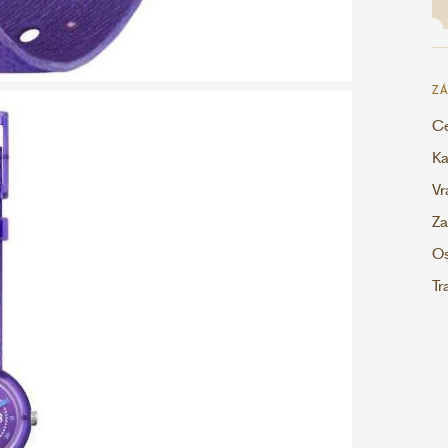
ZÁ
Ce
Ka
Vr
Za
Os
Tr