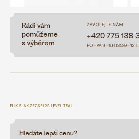
Rádi vám
ZAVOLEJTE NÁM
pomůžeme
+420 775 138 
s výběrem
PO–PÁ:
9–18 H
SO:
9–12 H
FLIK FLAK ZFCSP122 LEVEL TEAL
Hledáte lepší cenu?