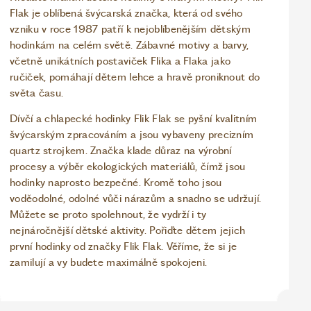
Flak je oblíbená švýcarská značka, která od svého
vzniku v roce 1987 patří k nejoblíbenějším dětským
hodinkám na celém světě. Zábavné motivy a barvy,
včetně unikátních postaviček Flika a Flaka jako
ručiček, pomáhají dětem lehce a hravě proniknout do
světa času.
Dívčí a chlapecké hodinky Flik Flak se pyšní kvalitním
švýcarským zpracováním a jsou vybaveny precizním
quartz strojkem. Značka klade důraz na výrobní
procesy a výběr ekologických materiálů, čímž jsou
hodinky naprosto bezpečné. Kromě toho jsou
voděodolné, odolné vůči nárazům a snadno se udržují.
Můžete se proto spolehnout, že vydrží i ty
nejnáročnější dětské aktivity. Pořiďte dětem jejich
první hodinky od značky Flik Flak. Věříme, že si je
zamilují a vy budete maximálně spokojeni.