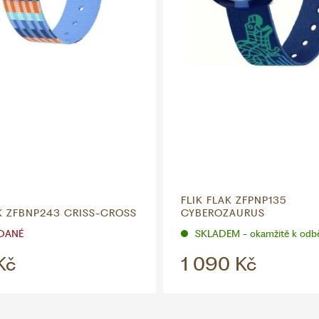
FLIK FLAK ZFPNP135
AK ZFBNP243 CRISS-CROSS
CYBEROZAURUS
DANÉ
SKLADEM - okamžitě k odb
Kč
1 090 Kč