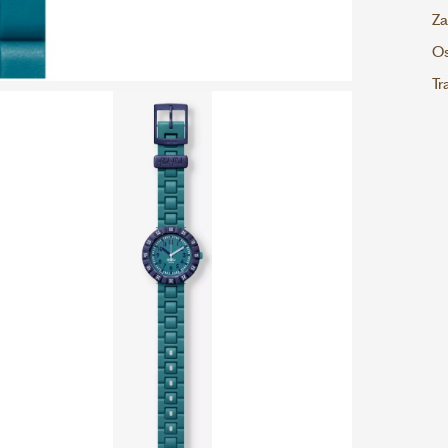
Za
Os
Tr