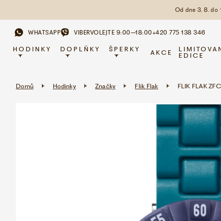
Od dne 3. 8. do
WHATSAPP
VIBER
VOLEJTE 9:00–18:00
+420 775 138 346
HODINKY
DOPLŇKY
ŠPERKY
LIMITOVA
AKCE
EDICE
Domů
Hodinky
Značky
Flik Flak
FLIK FLAK ZF