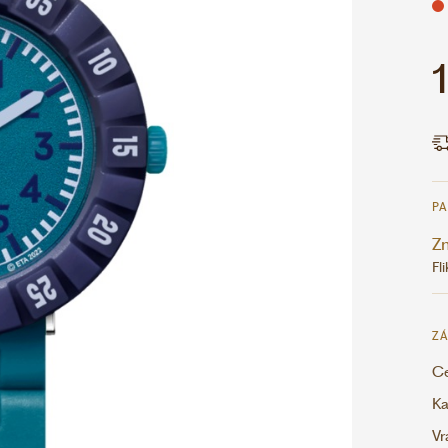
P
Z
Fli
ZÁ
Ce
Ka
Vr