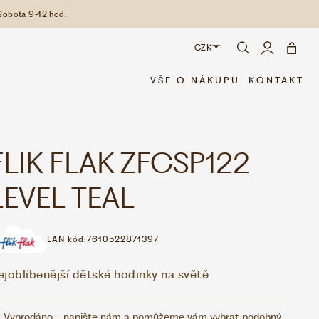
Sobota 9-12 hod.
CZK
CZK
VŠE O NÁKUPU
KONTAKT
EUR
FLIK FLAK ZFCSP122
LEVEL TEAL
EAN kód:
7610522871397
ejoblíbenější dětské hodinky na světě.
Vyprodáno - napište nám a pomůžeme vám vybrat podobný