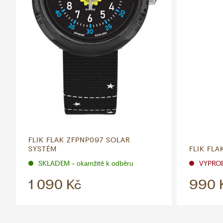
FLIK FLAK ZFPNP097 SOLAR
SYSTÉM
FLIK FL
SKLADEM - okamžitě k odběru
VYPRO
1 090 Kč
990 