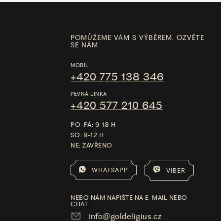
POMŮŽEME VÁM S VÝBĚREM. OZVĚTE
SE NÁM.
MOBIL
+420 775 138 346
PEVNÁ LINKA
+420 577 210 645
PO-PÁ: 9-18 H
SO: 9-12 H
NE: ZAVŘENO
WHATSAPP
VIBER
NEBO NÁM NAPIŠTE NA E-MAIL NEBO
CHAT.
info@goldeligius.cz