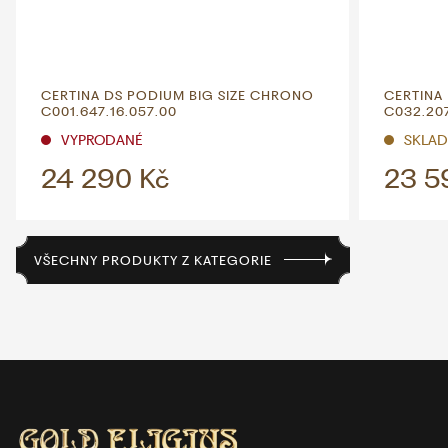
CERTINA DS PODIUM BIG SIZE CHRONO
CERTINA
C001.647.16.057.00
C032.207
VYPRODANÉ
SKLAD
24 290 Kč
23 5
VŠECHNY PRODUKTY Z KATEGORIE