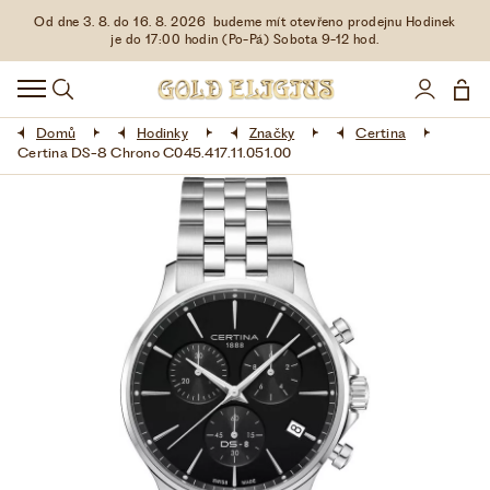
Od dne 3. 8. do 16. 8. 2026 budeme mít otevřeno prodejnu Hodinek
HODINKY
je do 17:00 hodin (Po-Pá) Sobota 9-12 hod.
DOPLŇKY
Domů
Hodinky
Značky
Certina
ŠPERKY
Certina DS-8 Chrono C045.417.11.051.00
AKCE
LIMITOVANÉ EDICE
LÁSKA ❤
VŠE O NÁKUPU
KONTAKT