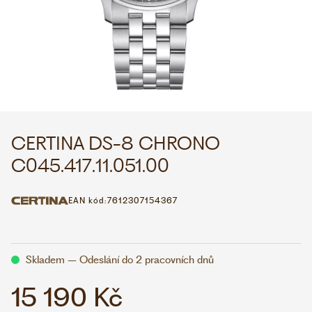
WHATSAPP
VIBER
VOLEJTE 9:00–18:00
+420 775 138 346
CZK
EUR
CERTINA DS-8 CHRONO
C045.417.11.051.00
EAN kód:
7612307154367
Skladem – Odeslání do 2 pracovních dnů
15 190 Kč