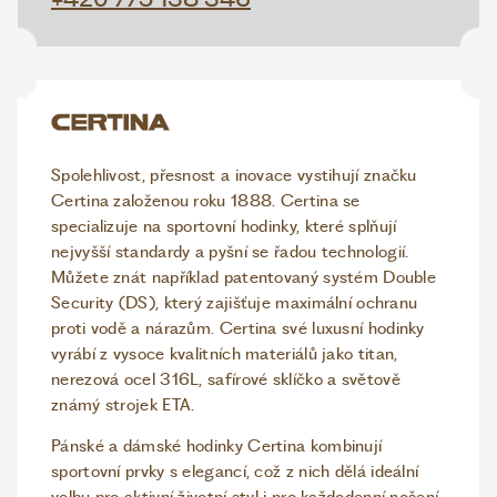
Spolehlivost, přesnost a inovace vystihují značku
Certina založenou roku 1888. Certina se
specializuje na sportovní hodinky, které splňují
nejvyšší standardy a pyšní se řadou technologií.
Můžete znát například patentovaný systém Double
Security (DS), který zajišťuje maximální ochranu
proti vodě a nárazům. Certina své luxusní hodinky
vyrábí z vysoce kvalitních materiálů jako titan,
nerezová ocel 316L, safírové sklíčko a světově
známý strojek ETA.
Pánské a dámské hodinky Certina kombinují
sportovní prvky s elegancí, což z nich dělá ideální
volbu pro aktivní životní styl i pro každodenní nošení.