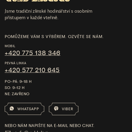
Jsme tradiční zlínské hodinářství s osobním
přístupem v každé vteřině.
POMŮŽEME VÁM S VÝBĚREM. OZVĚTE SE NÁM.
MOBIL
+420 775 138 346
PEVNÁ LINKA
+420 577 210 645
PO-PÁ: 9-18 H
SO: 9-12 H
NE: ZAVŘENO
WHATSAPP
VIBER
NEBO NÁM NAPIŠTE NA E-MAIL NEBO CHAT.