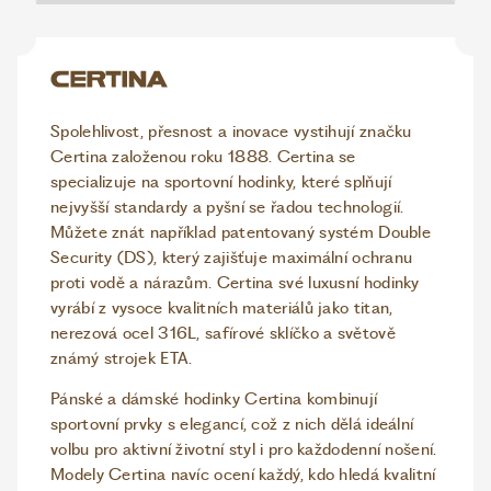
Spolehlivost, přesnost a inovace vystihují značku
Certina založenou roku 1888. Certina se
specializuje na sportovní hodinky, které splňují
nejvyšší standardy a pyšní se řadou technologií.
Můžete znát například patentovaný systém Double
Security (DS), který zajišťuje maximální ochranu
proti vodě a nárazům. Certina své luxusní hodinky
vyrábí z vysoce kvalitních materiálů jako titan,
nerezová ocel 316L, safírové sklíčko a světově
známý strojek ETA.
Pánské a dámské hodinky Certina kombinují
sportovní prvky s elegancí, což z nich dělá ideální
volbu pro aktivní životní styl i pro každodenní nošení.
Modely Certina navíc ocení každý, kdo hledá kvalitní