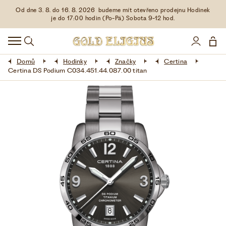
Od dne 3. 8. do 16. 8. 2026 budeme mít otevřeno prodejnu Hodinek
HODINKY
je do 17:00 hodin (Po-Pá) Sobota 9-12 hod.
DOPLŇKY
Domů
Hodinky
Značky
Certina
ŠPERKY
Certina DS Podium C034.451.44.087.00 titan
AKCE
LIMITOVANÉ EDICE
LÁSKA ❤
VŠE O NÁKUPU
KONTAKT