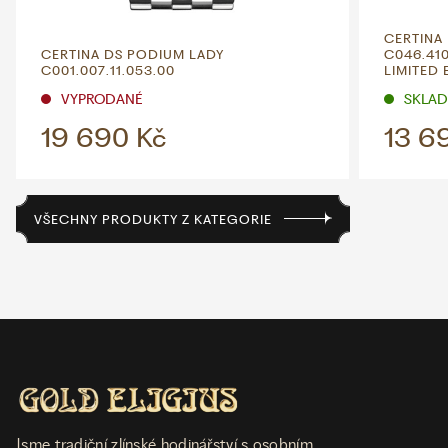
CERTINA
CERTINA DS PODIUM LADY
C046.410
C001.007.11.053.00
LIMITED 
VYPRODANÉ
SKLADE
19 690 Kč
13 6
VŠECHNY PRODUKTY Z KATEGORIE
Jsme tradiční zlínské hodinářství s osobním