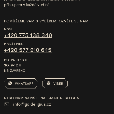
přístupem v každé vteřině.
POMŮŽEME VÁM S VÝBĚREM. OZVĚTE SE NÁM.
MOBIL
+420 775 138 346
PEVNÁ LINKA
+420 577 210 645
PO-PÁ: 9-18 H
SO: 9-12 H
NE: ZAVŘENO
WHATSAPP
VIBER
NEBO NÁM NAPIŠTE NA E-MAIL NEBO CHAT.
info@goldeligius.cz