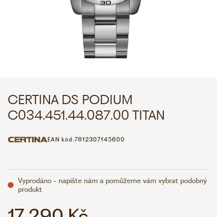
WHATSAPP
VIBER
VOLEJTE 9:00–18:00
+420 775 138 346
CZK
EUR
CERTINA DS PODIUM
C034.451.44.087.00 TITAN
EAN kód:
7612307145600
Vyprodáno - napište nám a pomůžeme vám vybrat podobný
produkt
17 290 Kč