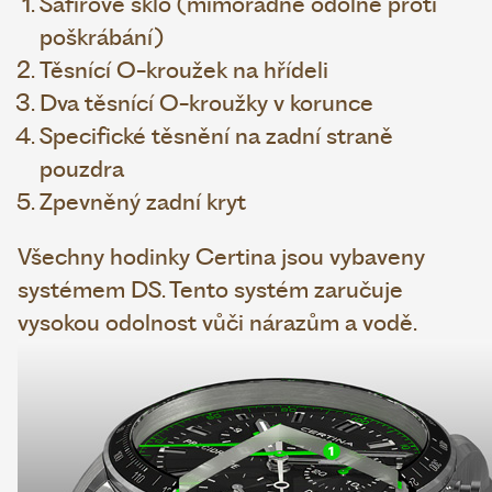
Safírové sklo (mimořádně odolné proti
poškrábání)
Těsnící O-kroužek na hřídeli
Dva těsnící O-kroužky v korunce
Specifické těsnění na zadní straně
pouzdra
Zpevněný zadní kryt
Všechny hodinky Certina jsou vybaveny
systémem DS. Tento systém zaručuje
vysokou odolnost vůči nárazům a vodě.