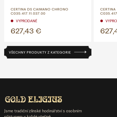
CERTINA DS CAIMANO CHRONO
CERTINA
C035.417.11.037.00
C035.417
VYPRODANÉ
VYPR
627,43 €
627,
VŠECHNY PRODUKTY Z KATEGORIE
Jsme tradiční zlínské hodinářství s osobním
přístupem v každé vteřině.