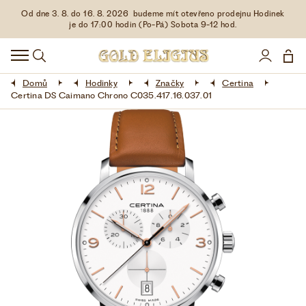
Od dne 3. 8. do 16. 8. 2026 budeme mít otevřeno prodejnu Hodinek
HODINKY
je do 17:00 hodin (Po-Pá) Sobota 9-12 hod.
DOPLŇKY
Domů
Hodinky
Značky
Certina
ŠPERKY
Certina DS Caimano Chrono C035.417.16.037.01
AKCE
LIMITOVANÉ EDICE
LÁSKA ❤
VŠE O NÁKUPU
KONTAKT