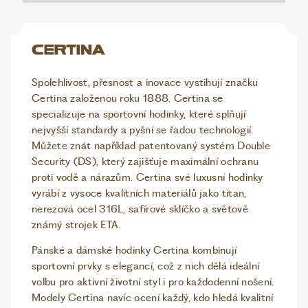
Spolehlivost, přesnost a inovace vystihují značku
Certina založenou roku 1888. Certina se
specializuje na sportovní hodinky, které splňují
nejvyšší standardy a pyšní se řadou technologií.
Můžete znát například patentovaný systém Double
Security (DS), který zajišťuje maximální ochranu
proti vodě a nárazům. Certina své luxusní hodinky
vyrábí z vysoce kvalitních materiálů jako titan,
nerezová ocel 316L, safírové sklíčko a světově
známý strojek ETA.
Pánské a dámské hodinky Certina kombinují
sportovní prvky s elegancí, což z nich dělá ideální
volbu pro aktivní životní styl i pro každodenní nošení.
Modely Certina navíc ocení každý, kdo hledá kvalitní