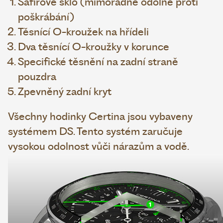
Safírové sklo (mimořádně odolné proti
poškrábání)
Těsnící O-kroužek na hřídeli
Dva těsnící O-kroužky v korunce
Specifické těsnění na zadní straně
pouzdra
Zpevněný zadní kryt
Všechny hodinky Certina jsou vybaveny
systémem DS. Tento systém zaručuje
vysokou odolnost vůči nárazům a vodě.