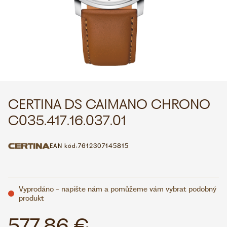
WHATSAPP
VIBER
VOLEJTE 9:00–18:00
+420 775 138 346
CZK
EUR
CERTINA DS CAIMANO CHRONO
C035.417.16.037.01
EAN kód:
7612307145815
Vyprodáno - napište nám a pomůžeme vám vybrat podobný
produkt
577,86 €