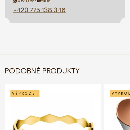
WHATSAPP
VIBER
+420 775 138 346
PODOBNÉ PRODUKTY
VÝPRODEJ
VÝPRO