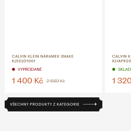
CALVIN KLEIN NÁRAMEK SNAKE
CALVIN 
KJ5DJD1001
KJ1APR2
VYPRODANÉ
SKLADE
1 400 Kč
1 32
2 680 Kč
VŠECHNY PRODUKTY Z KATEGORIE