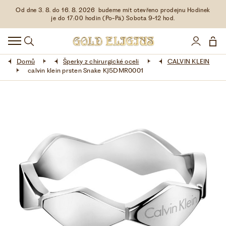
Od dne 3. 8. do 16. 8. 2026 budeme mít otevřeno prodejnu Hodinek
HODINKY
je do 17:00 hodin (Po-Pá) Sobota 9-12 hod.
DOPLŇKY
Domů
Šperky z chirurgické oceli
CALVIN KLEIN
ŠPERKY
calvin klein prsten Snake KJ5DMR0001
AKCE
LIMITOVANÉ EDICE
LÁSKA ❤
VŠE O NÁKUPU
KONTAKT