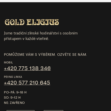
Jsme tradiční zlínské hodinářství s osobním
přístupem v každé vteřině.
POMŮŽEME VÁM S VÝBĚREM. OZVĚTE SE NÁM.
MOBIL
+420 775 138 346
PEVNÁ LINKA
+420 577 210 645
PO-PÁ: 9-18 H
SO: 9-12 H
NE: ZAVŘENO