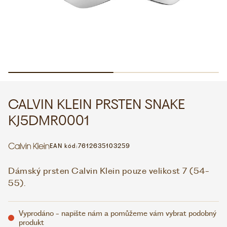
WHATSAPP
VIBER
VOLEJTE 9:00–18:00
+420 775 138 346
CZK
EUR
CALVIN KLEIN PRSTEN SNAKE
KJ5DMR0001
EAN kód:
7612635103259
Dámský prsten Calvin Klein pouze velikost 7 (54-
55).
Vyprodáno - napište nám a pomůžeme vám vybrat podobný
produkt