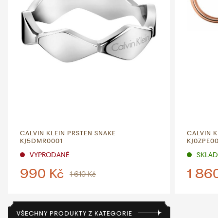
CALVIN KLEIN PRSTEN SNAKE
CALVIN 
KJ5DMR0001
KJ0ZPE0
VYPRODANÉ
SKLADE
990 Kč
1 86
1 610 Kč
VŠECHNY PRODUKTY Z KATEGORIE