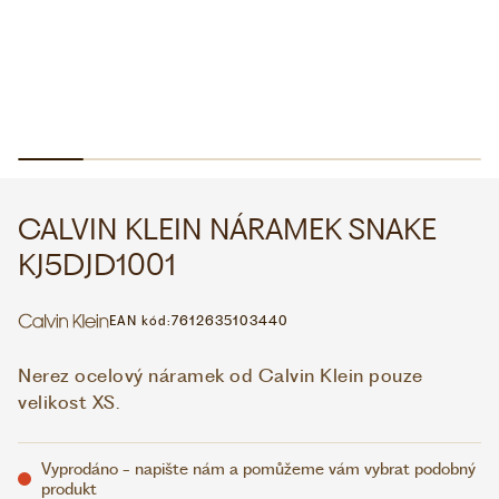
WHATSAPP
VIBER
VOLEJTE 9:00–18:00
+420 775 138 346
CZK
EUR
CALVIN KLEIN NÁRAMEK SNAKE
KJ5DJD1001
EAN kód:
7612635103440
Nerez ocelový náramek od Calvin Klein pouze
velikost XS.
Vyprodáno - napište nám a pomůžeme vám vybrat podobný
produkt