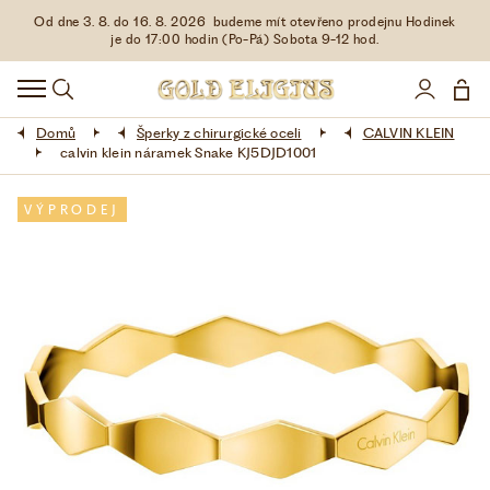
Od dne 3. 8. do 16. 8. 2026 budeme mít otevřeno prodejnu Hodinek
HODINKY
je do 17:00 hodin (Po-Pá) Sobota 9-12 hod.
DOPLŇKY
Domů
Šperky z chirurgické oceli
CALVIN KLEIN
ŠPERKY
calvin klein náramek Snake KJ5DJD1001
AKCE
VÝPRODEJ
LIMITOVANÉ EDICE
LÁSKA ❤
VŠE O NÁKUPU
KONTAKT