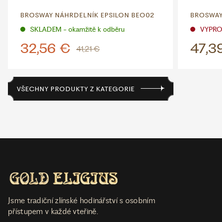
BROSWAY NÁHRDELNÍK EPSILON BEO02
BROSWAY
SKLADEM - okamžitě k odběru
VYPR
32,56 €
47,3
41,21 €
VŠECHNY PRODUKTY Z KATEGORIE
Jsme tradiční zlínské hodinářství s osobním
přístupem v každé vteřině.