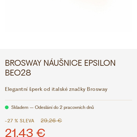
WHATSAPP
VIBER
VOLEJTE 9:00–18:00
+420 775 138 346
CZK
EUR
BROSWAY NÁUŠNICE EPSILON
BEO28
Elegantní šperk od italské značky Brosway
Skladem – Odeslání do 2 pracovních dnů
29,26 €
-27 % SLEVA
21,43 €