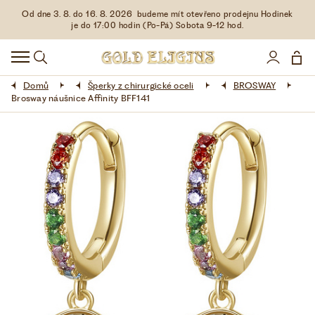
Od dne 3. 8. do 16. 8. 2026 budeme mít otevřeno prodejnu Hodinek
HODINKY
je do 17:00 hodin (Po-Pá) Sobota 9-12 hod.
DOPLŇKY
Domů
Šperky z chirurgické oceli
BROSWAY
ŠPERKY
Brosway náušnice Affinity BFF141
AKCE
LIMITOVANÉ EDICE
LÁSKA ❤
VŠE O NÁKUPU
KONTAKT