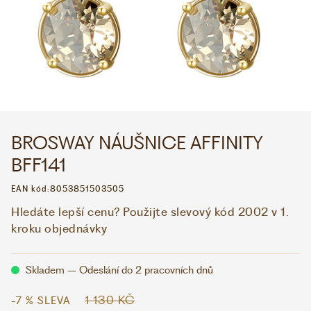
WHATSAPP
VIBER
VOLEJTE 9:00–18:00
+420 775 138 346
CZK
EUR
BROSWAY NÁUŠNICE AFFINITY
BFF141
EAN kód:
8053851503505
Hledáte lepší cenu? Použijte slevový kód 2002 v 1.
kroku objednávky
Skladem – Odeslání do 2 pracovních dnů
1 130 KČ
-7 % SLEVA