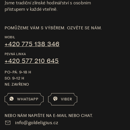
Jsme tradiční zlínské hodinářství s osobním
přístupem v každé vteřině.
POMŮŽEME VÁM S VÝBĚREM. OZVĚTE SE NÁM.
MOBIL
+420 775 138 346
PEVNÁ LINKA
+420 577 210 645
PO-PÁ: 9-18 H
SO: 9-12 H
NE: ZAVŘENO
WHATSAPP
VIBER
NEBO NÁM NAPIŠTE NA E-MAIL NEBO CHAT.
info@goldeligius.cz