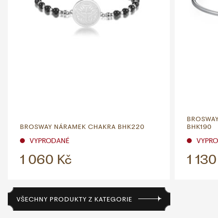
BROSWAY
BROSWAY NÁRAMEK CHAKRA BHK220
BHK190
VYPRODANÉ
VYPR
1 060 Kč
1 130
VŠECHNY PRODUKTY Z KATEGORIE