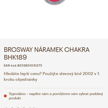
WHATSAPP
VIBER
VOLEJTE 9:00–18:00
+420 775 138 346
CZK
EUR
BROSWAY NÁRAMEK CHAKRA
BHK189
EAN kód:
8053851031275
Hledáte lepší cenu? Použijte slevový kód 2002 v 1.
kroku objednávky
Vyprodáno - napište nám a pomůžeme vám vybrat podobný
produkt