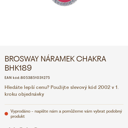
WHATSAPP
VIBER
VOLEJTE 9:00–18:00
+420 775 138 346
CZK
EUR
BROSWAY NÁRAMEK CHAKRA
BHK189
EAN kód:
8053851031275
Hledáte lepší cenu? Použijte slevový kód 2002 v 1.
kroku objednávky
Vyprodáno - napište nám a pomůžeme vám vybrat podobný
produkt