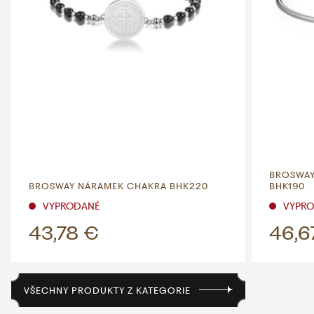
BROSWAY
BROSWAY NÁRAMEK CHAKRA BHK220
BHK190
VYPRODANÉ
VYPR
43,78 €
46,6
VŠECHNY PRODUKTY Z KATEGORIE