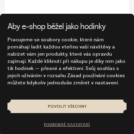
LIU JO NÁHRDELNÍK LJ1912 STEEL RAKETA
Aby e-shop běžel jako hodinky
VYPRODANÉ
1 010 Kč
Pracujeme se soubory cookie, které nám
1 260 Kč
pomáhají ladit každou vteřinu vaší návštěvy a
nabízet vám jen produkty, které vás opravdu
zajímají. Každé kliknutí při nákupu je díky nim
jako
tik hodinek – přesné a efektivní. Svůj souhlas s
jejich užíváním v rozsahu Zásad používání cookies
můžete kdykoliv jednoduše změnit v nastavení.
POVOLIT VŠECHNY
PODROBNÉ NASTAVENÍ