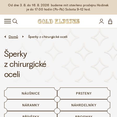
Od dne 3. 8. do 16. 8. 2026 budeme mít otevřeno prodejnu Hodinek
HODINKY
je do 17:00 hodin (Po-Pá) Sobota 9-12 hod.
DOPLŇKY
ŠPERKY
Domů
Šperky z chirurgické oceli
AKCE
Šperky
z chirurgické
LIMITOVANÉ EDICE
oceli
LÁSKA ❤
NÁUŠNICE
PRSTENY
VŠE O NÁKUPU
NÁRAMKY
NÁHRDELNÍKY
KONTAKT
PŘÍVĚSKY
BROSWAY