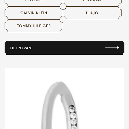
CALVIN KLEIN
LIU·JO
WHATSAPP
VIBER
VOLEJTE 9:00–18:00
+420 775 138 346
TOMMY HILFIGER
CZK
EUR
FILTROVÁNÍ