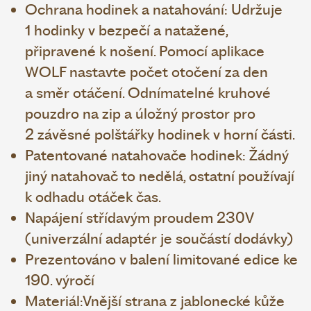
Ochrana hodinek a natahování: Udržuje
1 hodinky v bezpečí a natažené,
připravené k nošení. Pomocí aplikace
WOLF nastavte počet otočení za den
a směr otáčení. Odnímatelné kruhové
pouzdro na zip a úložný prostor pro
2 závěsné polštářky hodinek v horní části.
Patentované natahovače hodinek: Žádný
jiný natahovač to nedělá, ostatní používají
k odhadu otáček čas.
Napájení střídavým proudem 230V
(univerzální adaptér je součástí dodávky)
Prezentováno v balení limitované edice ke
190. výročí
Materiál:Vnější strana z jablonecké kůže