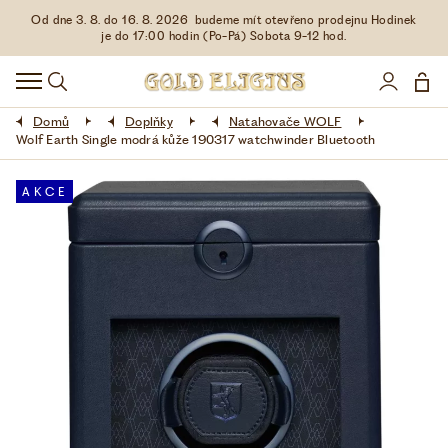
Od dne 3. 8. do 16. 8. 2026 budeme mít otevřeno prodejnu Hodinek
HODINKY
je do 17:00 hodin (Po-Pá) Sobota 9-12 hod.
DOPLŇKY
Domů
Doplňky
Natahovače WOLF
ŠPERKY
Wolf Earth Single modrá kůže 190317 watchwinder Bluetooth
AKCE
AKCE
LIMITOVANÉ EDICE
LÁSKA ❤
VŠE O NÁKUPU
KONTAKT