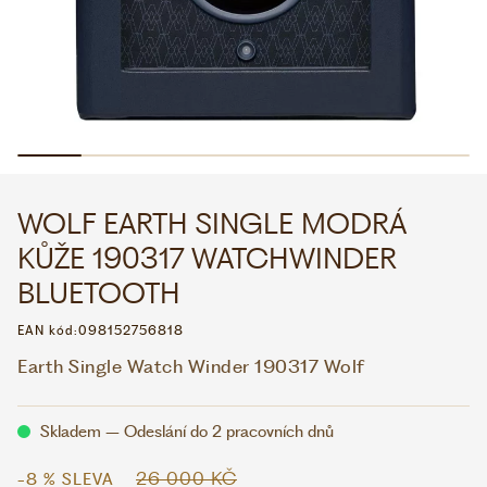
WHATSAPP
VIBER
VOLEJTE 9:00–18:00
+420 775 138 346
CZK
EUR
WOLF EARTH SINGLE MODRÁ
KŮŽE 190317 WATCHWINDER
BLUETOOTH
EAN kód:
098152756818
Earth Single Watch Winder 190317 Wolf
Skladem – Odeslání do 2 pracovních dnů
26 000 KČ
-8 % SLEVA