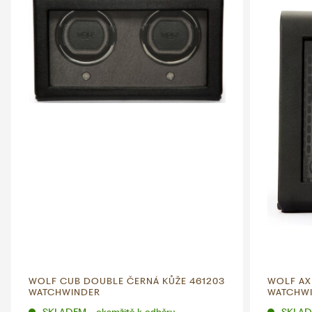
WOLF CUB DOUBLE ČERNÁ KŮŽE 461203
WOLF AX
WATCHWINDER
WATCHW