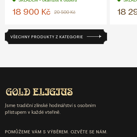
SKLADEM - okamžitě k odběru
SKLADE
18 900 Kč
18 2
20 500 Kč
VŠECHNY PRODUKTY Z KATEGORIE
Jsme tradiční zlínské hodinářství s osobním
přístupem v každé vteřině.
POMŮŽEME VÁM S VÝBĚREM. OZVĚTE SE NÁM.