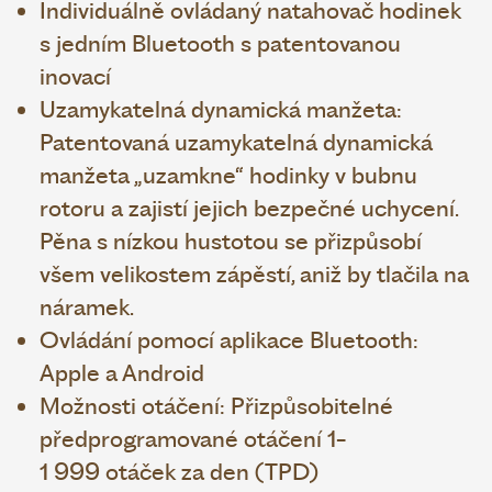
Individuálně ovládaný natahovač hodinek
s jedním Bluetooth s patentovanou
inovací
Uzamykatelná dynamická manžeta:
Patentovaná uzamykatelná dynamická
manžeta „uzamkne“ hodinky v bubnu
rotoru a zajistí jejich bezpečné uchycení.
Pěna s nízkou hustotou se přizpůsobí
všem velikostem zápěstí, aniž by tlačila na
náramek.
Ovládání pomocí aplikace Bluetooth:
Apple a Android
Možnosti otáčení: Přizpůsobitelné
předprogramované otáčení 1-
1 999 otáček za den (TPD)