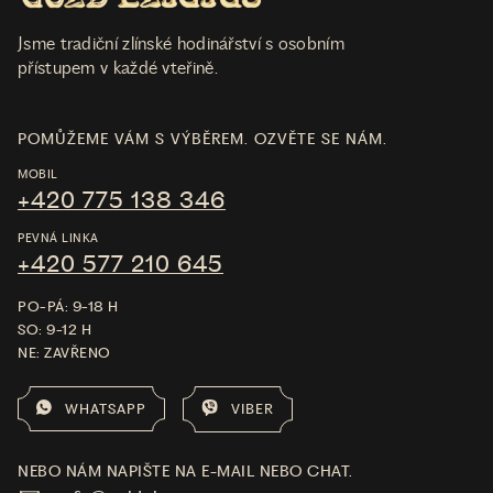
Jsme tradiční zlínské hodinářství s osobním
přístupem v každé vteřině.
POMŮŽEME VÁM S VÝBĚREM. OZVĚTE SE NÁM.
MOBIL
+420 775 138 346
PEVNÁ LINKA
+420 577 210 645
PO-PÁ: 9-18 H
SO: 9-12 H
NE: ZAVŘENO
WHATSAPP
VIBER
NEBO NÁM NAPIŠTE NA E-MAIL NEBO CHAT.