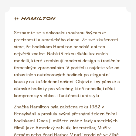
Seznamte se s dokonalou souhrou švýcarské
preciznosti a amerického ducha. Ze své zkušenosti
víme, že hodinkám Hamilton neodolá ani ten
největší znalec. Nabízí širokou škálu luxusních
modelů, které kombinují moderní design s tradičním
řemeslným zpracováním. V portfoliu najdete vše od
robustních outdoorových hodinek po elegantní
kousky na každodenní nošení. Objevte i vy pánské a
dámské hodinky pro všechny, kteří nehodlají dělat
kompromisy v oblasti funkčnosti ani stylu.
Značka Hamilton byla založena roku 1982 v
Pensylvánii a proslula svými přesnými železničními
hodinkami. Dnes ji můžete znát z řady amerických
filmů jako Americký zabiják, Interstellar, Muži v
černém nebo Pearl Harbor. V naší prodejně ve Zlíně