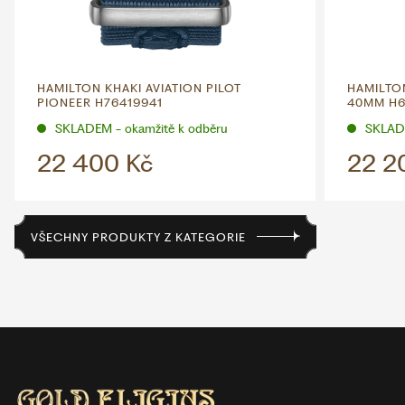
HAMILTON KHAKI AVIATION PILOT
HAMILTON
PIONEER H76419941
40MM H6
SKLADEM - okamžitě k odběru
SKLADE
22 400 Kč
22 2
VŠECHNY PRODUKTY Z KATEGORIE