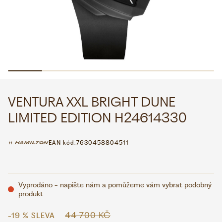
WHATSAPP
VIBER
VOLEJTE 9:00–18:00
+420 775 138 346
CZK
EUR
VENTURA XXL BRIGHT DUNE
LIMITED EDITION H24614330
EAN kód:
7630458804511
Vyprodáno - napište nám a pomůžeme vám vybrat podobný
produkt
44 700 KČ
-19 % SLEVA