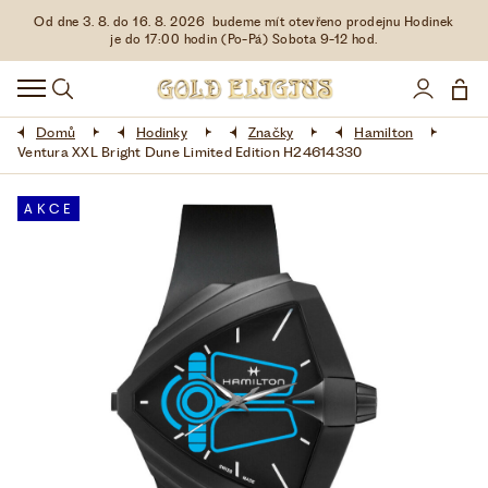
Od dne 3. 8. do 16. 8. 2026 budeme mít otevřeno prodejnu Hodinek
HODINKY
je do 17:00 hodin (Po-Pá) Sobota 9-12 hod.
DOPLŇKY
Domů
Hodinky
Značky
Hamilton
ŠPERKY
Ventura XXL Bright Dune Limited Edition H24614330
AKCE
AKCE
LIMITOVANÉ EDICE
LÁSKA ❤
VŠE O NÁKUPU
KONTAKT