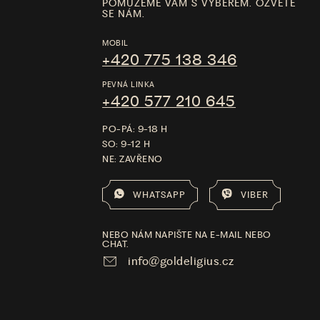
POMŮŽEME VÁM S VÝBĚREM. OZVĚTE
SE NÁM.
MOBIL
+420 775 138 346
PEVNÁ LINKA
+420 577 210 645
PO-PÁ: 9-18 H
SO: 9-12 H
NE: ZAVŘENO
WHATSAPP
VIBER
NEBO NÁM NAPIŠTE NA E-MAIL NEBO
CHAT.
info@goldeligius.cz