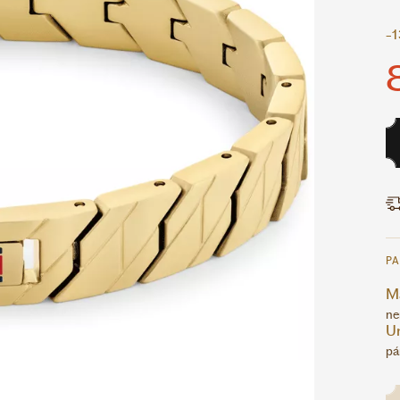
-
P
Ma
ne
U
pá