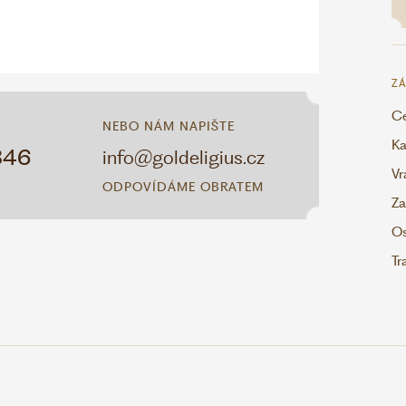
ZÁ
Ce
NEBO NÁM NAPIŠTE
Ka
346
info@goldeligius.cz
Vr
ODPOVÍDÁME OBRATEM
Za
Os
Tr