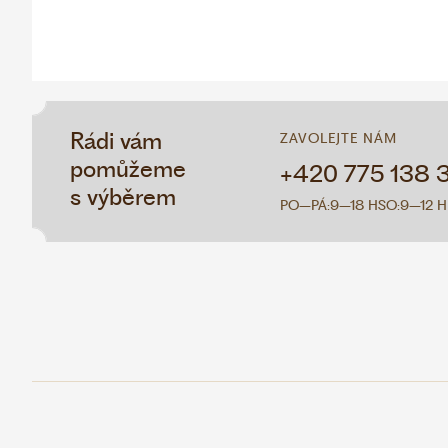
Rádi vám
ZAVOLEJTE NÁM
pomůžeme
+420 775 138 
s výběrem
PO–PÁ:
9–18 H
SO:
9–12 H