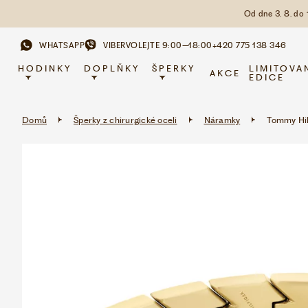
Od dne 3. 8. do
WHATSAPP
VIBER
VOLEJTE 9:00–18:00
+420 775 138 346
HODINKY
DOPLŇKY
ŠPERKY
LIMITOVA
AKCE
EDICE
Domů
Šperky z chirurgické oceli
Náramky
Tommy Hi