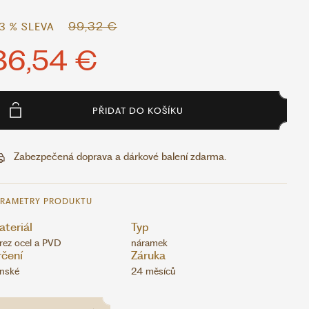
99,32 €
13 % SLEVA
86,54 €
PŘIDAT DO KOŠÍKU
Zabezpečená doprava a dárkové balení zdarma.
ARAMETRY PRODUKTU
teriál
Typ
rez ocel a PVD
náramek
rčení
Záruka
nské
24 měsíců