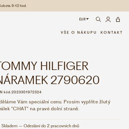
Sobota 9-12 hod.
EUR
CZK
VŠE O NÁKUPU
KONTAKT
EUR
TOMMY HILFIGER
NÁRAMEK 2790620
N kód:
2023301972324
děláme Vám speciální cenu. Prosím vyplňte žlutý
válek "CHAT" na pravé dolní straně.
Skladem – Odeslání do 2 pracovních dnů