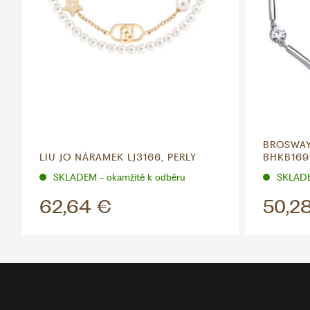
BROSWAY
LIU JO NÁRAMEK LJ3166, PERLY
BHKB169
SKLADEM - okamžitě k odběru
SKLADE
62,64 €
50,2