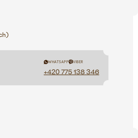
ch)
WHATSAPP
VIBER
+420 775 138 346