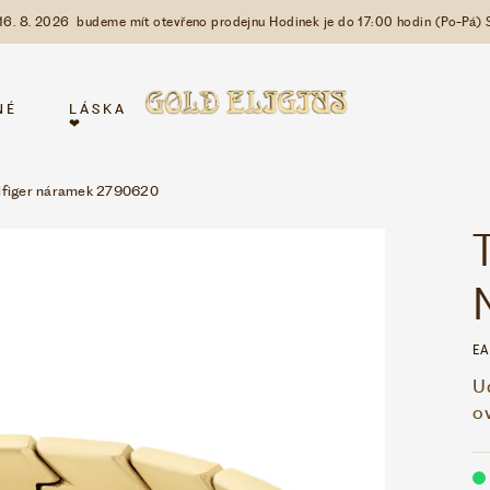
 16. 8. 2026 budeme mít otevřeno prodejnu Hodinek je do 17:00 hodin (Po-Pá) 
NÉ
LÁSKA
❤
lfiger náramek 2790620
EA
U
o