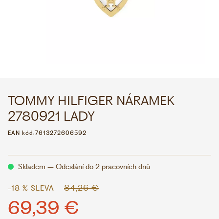
WHATSAPP
VIBER
VOLEJTE 9:00–18:00
+420 775 138 346
CZK
EUR
TOMMY HILFIGER NÁRAMEK
2780921 LADY
EAN kód:
7613272606592
Skladem – Odeslání do 2 pracovních dnů
84,26 €
-18 % SLEVA
69,39 €