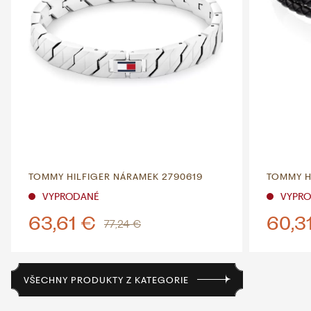
TOMMY HILFIGER NÁRAMEK 2790619
TOMMY H
VYPRODANÉ
VYPR
63,61 €
60,3
77,24 €
VŠECHNY PRODUKTY Z KATEGORIE