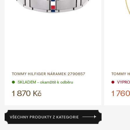
TOMMY HILFIGER NÁRAMEK 2790657
TOMMY H
SKLADEM - okamžitě k odběru
VYPR
1 870 Kč
1 760
VŠECHNY PRODUKTY Z KATEGORIE