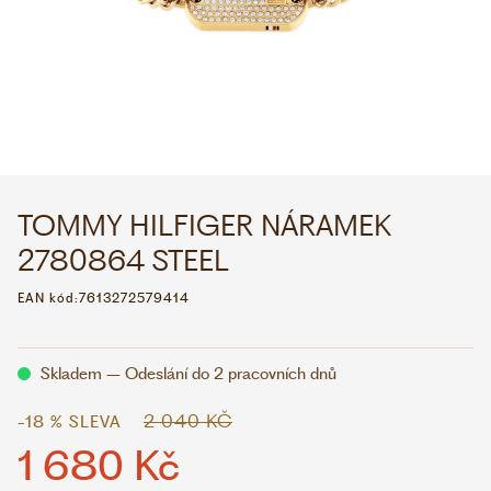
WHATSAPP
VIBER
VOLEJTE 9:00–18:00
+420 775 138 346
CZK
EUR
TOMMY HILFIGER NÁRAMEK
2780864 STEEL
EAN kód:
7613272579414
Skladem – Odeslání do 2 pracovních dnů
2 040 KČ
-18 % SLEVA
1 680 Kč