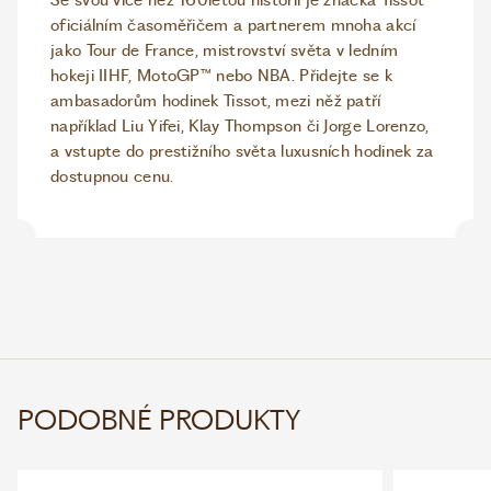
Se svou více než 160letou historií je značka Tissot
oficiálním časoměřičem a partnerem mnoha akcí
jako Tour de France, mistrovství světa v ledním
hokeji IIHF, MotoGP™ nebo NBA. Přidejte se k
ambasadorům hodinek Tissot, mezi něž patří
například Liu Yifei, Klay Thompson či Jorge Lorenzo,
a vstupte do prestižního světa luxusních hodinek za
dostupnou cenu.
PODOBNÉ PRODUKTY