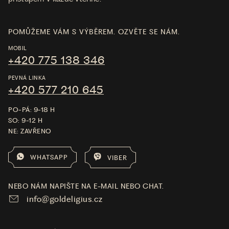
POMŮŽEME VÁM S VÝBĚREM. OZVĚTE SE NÁM.
MOBIL
+420 775 138 346
PEVNÁ LINKA
+420 577 210 645
PO-PÁ: 9-18 H
SO: 9-12 H
NE: ZAVŘENO
WHATSAPP
VIBER
NEBO NÁM NAPIŠTE NA E-MAIL NEBO CHAT.
info@goldeligius.cz