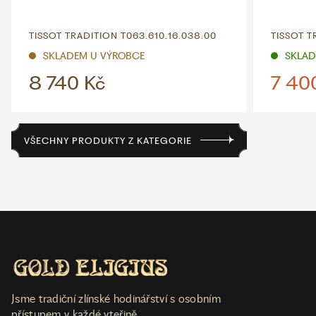
TISSOT TRADITION T063.610.16.038.00
TISSOT T
SKLADEM U VÝROBCE
SKLADE
8 740 Kč
7 40
VŠECHNY PRODUKTY Z KATEGORIE
Jsme tradiční zlínské hodinářství s osobním
přístupem v každé vteřině.