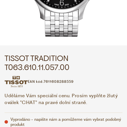
WHATSAPP
VIBER
VOLEJTE 9:00–18:00
+420 775 138 346
CZK
EUR
TISSOT TRADITION
T063.610.11.057.00
EAN kód:
7611608288559
Uděláme Vám speciální cenu. Prosím vyplňte žlutý
oválek "CHAT" na pravé dolní straně.
Vyprodáno - napište nám a pomůžeme vám vybrat podobný
produkt