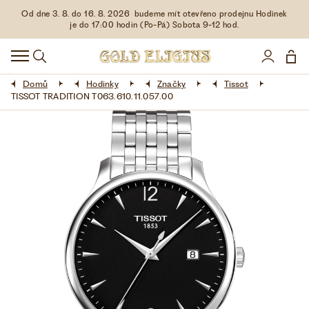
Od dne 3. 8. do 16. 8. 2026 budeme mít otevřeno prodejnu Hodinek
HODINKY
je do 17:00 hodin (Po-Pá) Sobota 9-12 hod.
DOPLŇKY
Domů
Hodinky
Značky
Tissot
ŠPERKY
TISSOT TRADITION T063.610.11.057.00
AKCE
LIMITOVANÉ EDICE
LÁSKA ❤
VŠE O NÁKUPU
KONTAKT