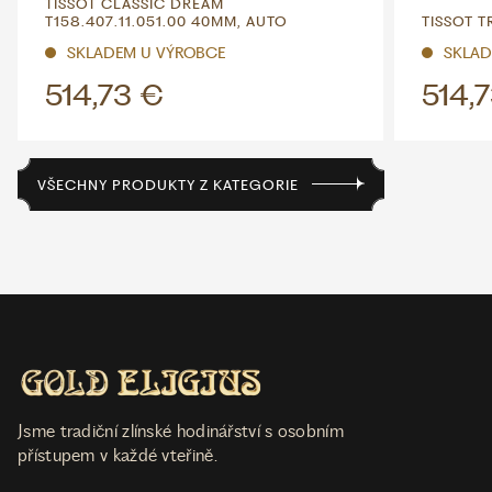
TISSOT CLASSIC DREAM
T158.407.11.051.00 40MM, AUTO
TISSOT T
SKLADEM U VÝROBCE
SKLAD
514,73 €
514,
VŠECHNY PRODUKTY Z KATEGORIE
Jsme tradiční zlínské hodinářství s osobním
přístupem v každé vteřině.