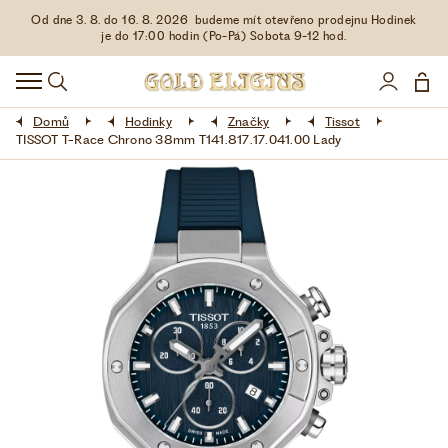
Od dne 3. 8. do 16. 8. 2026 budeme mít otevřeno prodejnu Hodinek
HODINKY
je do 17:00 hodin (Po-Pá) Sobota 9-12 hod.
DOPLŇKY
Domů
Hodinky
Značky
Tissot
ŠPERKY
TISSOT T-Race Chrono 38mm T141.817.17.041.00 Lady
AKCE
LIMITOVANÉ EDICE
LÁSKA ❤
VŠE O NÁKUPU
KONTAKT