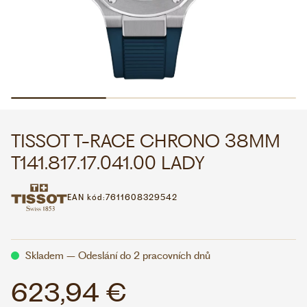
WHATSAPP
VIBER
VOLEJTE 9:00–18:00
+420 775 138 346
CZK
EUR
TISSOT T-RACE CHRONO 38MM
T141.817.17.041.00 LADY
EAN kód:
7611608329542
Skladem – Odeslání do 2 pracovních dnů
623,94 €